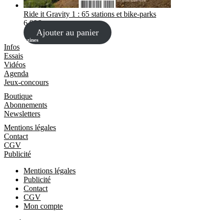
Ride it Gravity 1 : 65 stations et bike-parks
6,90
€
Ajouter au panier
Les Magazines
Infos
Essais
Vidéos
Agenda
Jeux-concours
Boutique
Boutique
Abonnements
Newsletters
Informations
Mentions légales
Contact
CGV
Publicité
Mentions légales
Publicité
Contact
CGV
Mon compte