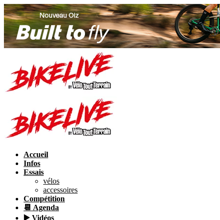
Accueil
Infos
Essais
vélos
accessoires
Compétition
📆 Agenda
▶️ Vidéos