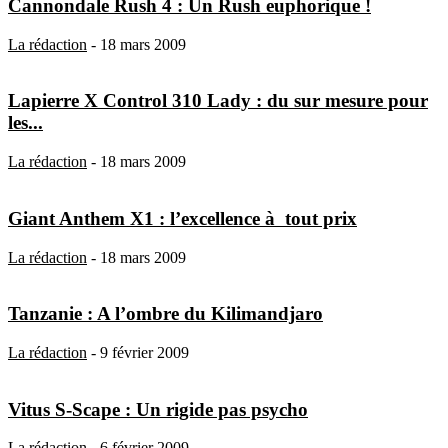
Cannondale Rush 4 : Un Rush euphorique !
La rédaction
-
18 mars 2009
Lapierre X Control 310 Lady : du sur mesure pour
les...
La rédaction
-
18 mars 2009
Giant Anthem X1 : l’excellence à tout prix
La rédaction
-
18 mars 2009
Tanzanie : A l’ombre du Kilimandjaro
La rédaction
-
9 février 2009
Vitus S-Scape : Un rigide pas psycho
La rédaction
-
6 février 2009