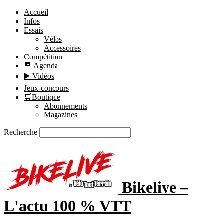
Accueil
Infos
Essais
Vélos
Accessoires
Compétition
📆 Agenda
▶️ Vidéos
Jeux-concours
🛒Boutique
Abonnements
Magazines
Recherche
Bikelive –
L'actu 100 % VTT