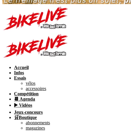
Accueil
Infos
Essais
vélos
accessoires
Compétition
📆 Agenda
▶️ Vidéos
Jeux-concours
🛒Boutique
abonnements
magazines