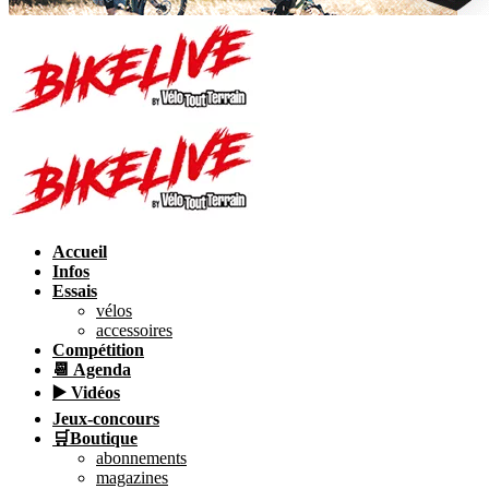
Accueil
Infos
Essais
vélos
accessoires
Compétition
📆 Agenda
▶️ Vidéos
Jeux-concours
🛒Boutique
abonnements
magazines