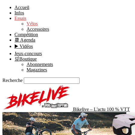
Accueil
Infos
Essais
Vélos
Accessoires
Compétition
📆 Agenda
▶️ Vidéos
Jeux-concours
🛒Boutique
Abonnements
Magazines
Recherche
Bikelive – L'actu 100 % VTT