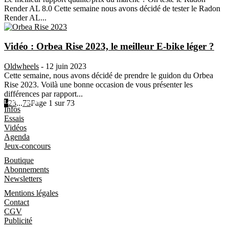
Render AL 8.0 Cette semaine nous avons décidé de tester le Radon
Render AL...
Vidéo : Orbea Rise 2023, le meilleur E-bike léger ?
Oldwheels
-
12 juin 2023
Cette semaine, nous avons décidé de prendre le guidon du Orbea
Rise 2023. Voilà une bonne occasion de vous présenter les
différences par rapport...
1
Les Magazines
2
3
...
73
Page 1 sur 73
Infos
Essais
Vidéos
Agenda
Jeux-concours
Boutique
Boutique
Abonnements
Newsletters
Informations
Mentions légales
Contact
CGV
Publicité