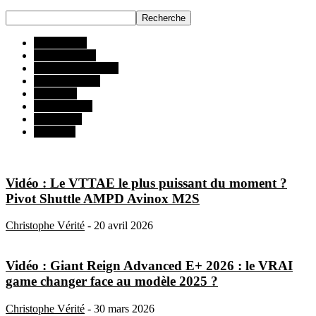
Accessoires
Tous les VTT
VTT All Mountain
VTT Descente
VTT Dirt
VTT Enduro
VTT VAE
VTT XC
Vidéo : Le VTTAE le plus puissant du moment ?
Pivot Shuttle AMPD Avinox M2S
Christophe Vérité
-
20 avril 2026
Vidéo : Giant Reign Advanced E+ 2026 : le VRAI
game changer face au modèle 2025 ?
Christophe Vérité
-
30 mars 2026