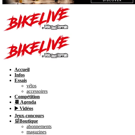
Accueil
Infos
Essais
vélos
accessoires
Compétition
📆 Agenda
▶️ Vidéos
Jeux-concours
🛒Boutique
abonnements
magazines