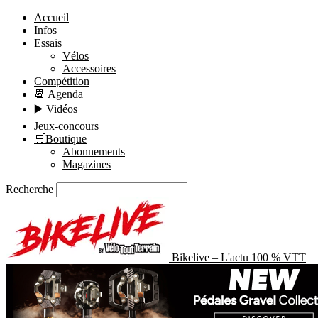
Accueil
Infos
Essais
Vélos
Accessoires
Compétition
📆 Agenda
▶️ Vidéos
Jeux-concours
🛒Boutique
Abonnements
Magazines
Recherche
Bikelive – L'actu 100 % VTT