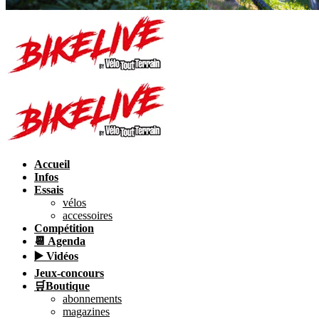
Accueil
Infos
Essais
vélos
accessoires
Compétition
📆 Agenda
▶️ Vidéos
Jeux-concours
🛒Boutique
abonnements
magazines