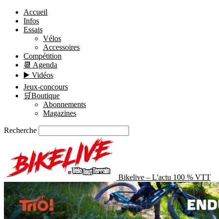
Accueil
Infos
Essais
Vélos
Accessoires
Compétition
📆 Agenda
▶️ Vidéos
Jeux-concours
🛒Boutique
Abonnements
Magazines
Recherche
Bikelive – L'actu 100 % VTT