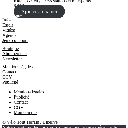
Ride it Gravity 1 : 65 stations et bike-parks
6,90
€
Ajouter au panier
Les Magazines
Infos
Essais
Vidéos
Agenda
Jeux-concours
Boutique
Boutique
Abonnements
Newsletters
Informations
Mentions légales
Contact
CGV
Publicité
Mentions légales
Publicité
Contact
CGV
Mon compte
© Vélo Tout Terrain / Bikelive
Notre site utilise des cookies pour améliorer votre expérience de