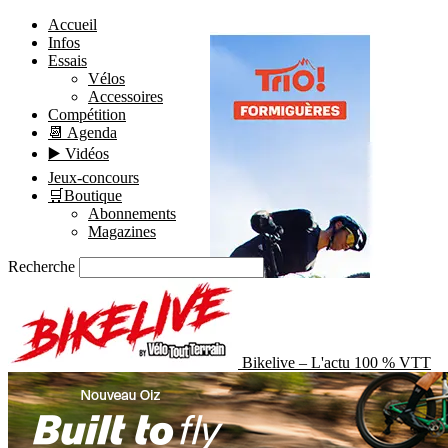
Accueil
Infos
Essais
Vélos
Accessoires
Compétition
📆 Agenda
▶️ Vidéos
Jeux-concours
🛒Boutique
Abonnements
Magazines
Recherche
Bikelive – L'actu 100 % VTT