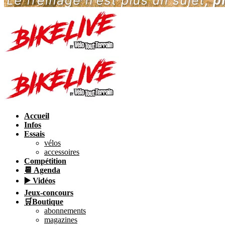
Accueil
Infos
Essais
vélos
accessoires
Compétition
📆 Agenda
▶️ Vidéos
Jeux-concours
🛒Boutique
abonnements
magazines