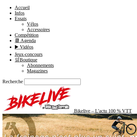
Accueil
Infos
Essais
Vélos
Accessoires
Compétition
📆 Agenda
▶️ Vidéos
Jeux-concours
🛒Boutique
Abonnements
Magazines
Recherche
Bikelive – L'actu 100 % VTT