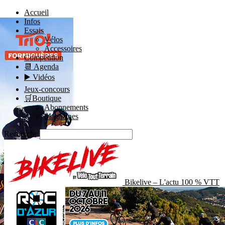
Accueil
Infos
Essais
Vélos
Accessoires
Compétition
📆 Agenda
▶️ Vidéos
Jeux-concours
🛒Boutique
Abonnements
Magazines
Recherche
Bikelive – L'actu 100 % VTT