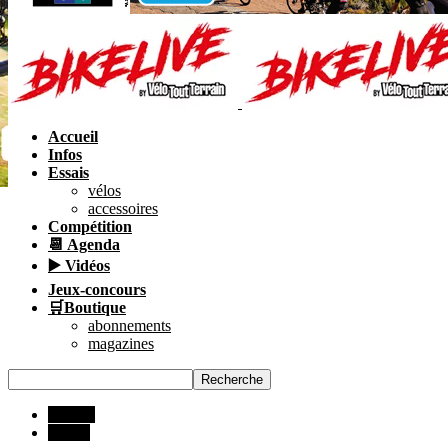
Accueil
Infos
Essais
vélos
accessoires
Compétition
📆 Agenda
▶️ Vidéos
Jeux-concours
🛒Boutique
abonnements
magazines
INFOS
Pilotes