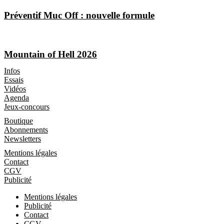
Préventif Muc Off : nouvelle formule
Mountain of Hell 2026
Les Magazines
Infos
Essais
Vidéos
Agenda
Jeux-concours
Boutique
Boutique
Abonnements
Newsletters
Informations
Mentions légales
Contact
CGV
Publicité
Mentions légales
Publicité
Contact
CGV