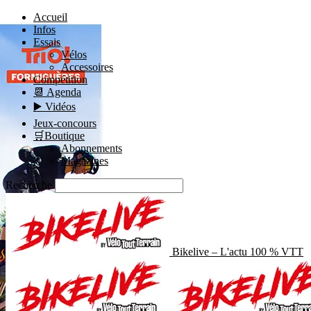
Accueil
Infos
Essais
Vélos
Accessoires
Compétition
📆 Agenda
▶️ Vidéos
Jeux-concours
🛒Boutique
Abonnements
Magazines
Recherche
Bikelive – L'actu 100 % VTT