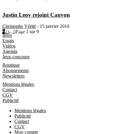
Justin Leov rejoint Canyon
Christophe Vérité
-
15 janvier 2016
1
Les Magazines
2
3
...
9
Page 1 sur 9
Infos
Essais
Vidéos
Agenda
Jeux-concours
Boutique
Boutique
Abonnements
Newsletters
Informations
Mentions légales
Contact
CGV
Publicité
Mentions légales
Publicité
Contact
CGV
Mon compte