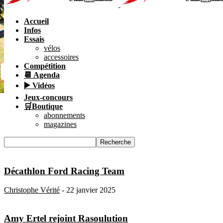
Accueil
Infos
Essais
vélos
accessoires
Compétition
📆 Agenda
▶️ Vidéos
Jeux-concours
🛒Boutique
abonnements
magazines
Décathlon Ford Racing Team
Christophe Vérité
-
22 janvier 2025
Amy Ertel rejoint Rasoulution