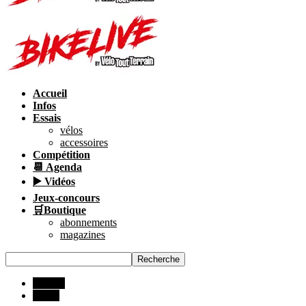
Accueil
Infos
Essais
vélos
accessoires
Compétition
📆 Agenda
▶️ Vidéos
Jeux-concours
🛒Boutique
abonnements
magazines
INFOS
Matos