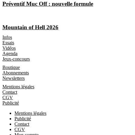
Préventif Muc Off : nouvelle formule
Mountain of Hell 2026
Les Magazines
Infos
Essais
Vidéos
Agenda
Jeux-concours
Boutique
Boutique
Abonnements
Newsletters
Informations
Mentions légales
Contact
CGV
Publicité
Mentions légales
Publicité
Contact
CGV
Mon compte