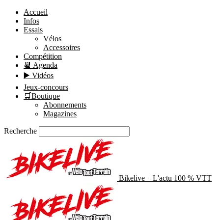
Accueil
Infos
Essais
Vélos
Accessoires
Compétition
📆 Agenda
▶️ Vidéos
Jeux-concours
🛒Boutique
Abonnements
Magazines
Recherche
Bikelive – L'actu 100 % VTT