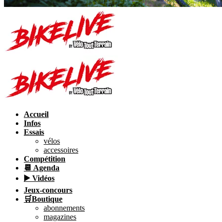
Accueil
Infos
Essais
vélos
accessoires
Compétition
📆 Agenda
▶️ Vidéos
Jeux-concours
🛒Boutique
abonnements
magazines