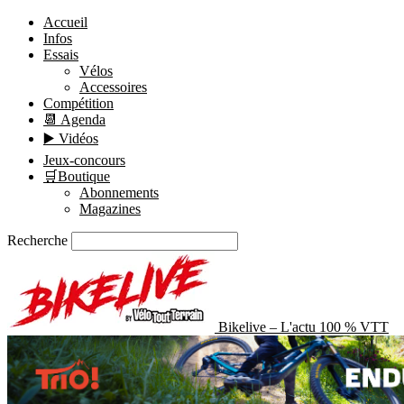
Accueil
Infos
Essais
Vélos
Accessoires
Compétition
📆 Agenda
▶️ Vidéos
Jeux-concours
🛒Boutique
Abonnements
Magazines
Recherche
Bikelive – L'actu 100 % VTT