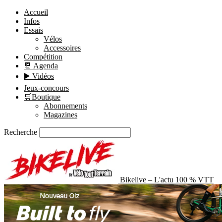
Accueil
Infos
Essais
Vélos
Accessoires
Compétition
📆 Agenda
▶️ Vidéos
Jeux-concours
🛒Boutique
Abonnements
Magazines
Recherche
Bikelive – L'actu 100 % VTT