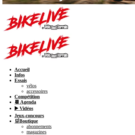
Accueil
Infos
Essais
vélos
accessoires
Compétition
📆 Agenda
▶️ Vidéos
Jeux-concours
🛒Boutique
abonnements
magazines