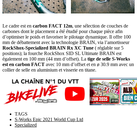
Le cadre est en
carbon FACT 12m
, une sélection de couches de
carbones dont le placement a été étudié pour chaque pièce afin
d’optimiser le poids et favoriser le pilotage dynamique. Il offre 100
mm de débattement avec la technologie BRAIN, via l’amortisseur
RockShox-Specialized BRAIN Rx XC Tune
( réglable sur 5
positions); la fourche RockShox SID SL Ultimate BRAIN est
également en 100 mm (44 mm d’offset). La
tige de selle S-Works
est en carbon FACT
avec 10 mm d’offset et en ø 30.9 mm avec un
collier de selle en aluminium et visserie en titane.
TAGS
S-Works Epic 2021 World Cup Ltd
Specialized