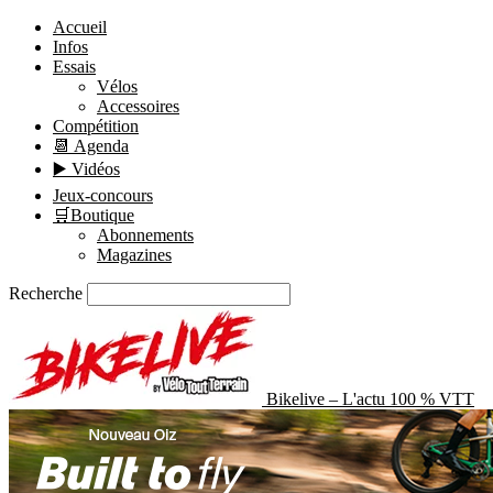
Accueil
Infos
Essais
Vélos
Accessoires
Compétition
📆 Agenda
▶️ Vidéos
Jeux-concours
🛒Boutique
Abonnements
Magazines
Recherche
Bikelive – L'actu 100 % VTT