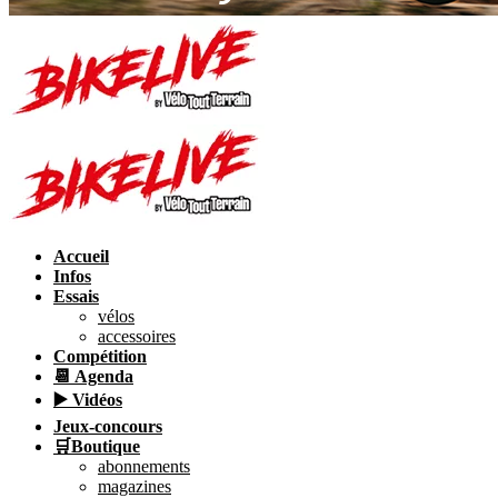
Accueil
Infos
Essais
vélos
accessoires
Compétition
📆 Agenda
▶️ Vidéos
Jeux-concours
🛒Boutique
abonnements
magazines