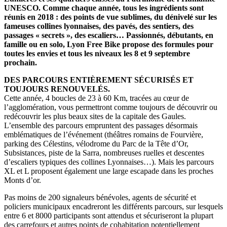
UNESCO. Comme chaque année, tous les ingrédients sont
réunis en 2018 : des points de vue sublimes, du dénivelé sur les
fameuses collines lyonnaises, des pavés, des sentiers, des
passages « secrets », des escaliers… Passionnés, débutants, en
famille ou en solo, Lyon Free Bike propose des formules pour
toutes les envies et tous les niveaux les 8 et 9 septembre
prochain.
DES PARCOURS ENTIÈREMENT SÉCURISÉS ET
TOUJOURS RENOUVELÉS.
Cette année, 4 boucles de 23 à 60 Km, tracées au cœur de
l’agglomération, vous permettront comme toujours de découvrir ou
redécouvrir les plus beaux sites de la capitale des Gaules.
L’ensemble des parcours empruntent des passages désormais
emblématiques de l’événement (théâtres romains de Fourvière,
parking des Célestins, vélodrome du Parc de la Tête d’Or,
Subsistances, piste de la Sarra, nombreuses ruelles et descentes
d’escaliers typiques des collines Lyonnaises…). Mais les parcours
XL et L proposent également une large escapade dans les proches
Monts d’or.
Pas moins de 200 signaleurs bénévoles, agents de sécurité et
policiers municipaux encadreront les différents parcours, sur lesquels
entre 6 et 8000 participants sont attendus et sécuriseront la plupart
des carrefours et autres points de cohabitation potentiellement