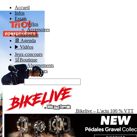
Accueil
Infos
Essais
Vélos
Accessoires
Compétition
📆 Agenda
▶️ Vidéos
Jeux-concours
🛒Boutique
Abonnements
Magazines
Recherche
Bikelive – L'actu 100 % VTT