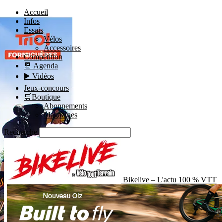
Accueil
Infos
Essais
Vélos
Accessoires
Compétition
📆 Agenda
▶️ Vidéos
Jeux-concours
🛒Boutique
Abonnements
Magazines
Recherche
Bikelive – L'actu 100 % VTT