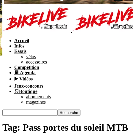
Accueil
Infos
Essais
vélos
accessoires
Compétition
📆 Agenda
▶️ Vidéos
Jeux-concours
🛒Boutique
abonnements
magazines
Tag: Pass portes du soleil MTB