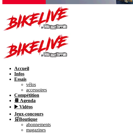
Accueil
Infos
Essais
vélos
accessoires
Compétition
📆 Agenda
▶️ Vidéos
Jeux-concours
🛒Boutique
abonnements
magazines