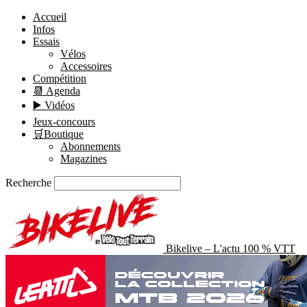
Accueil
Infos
Essais
Vélos
Accessoires
Compétition
📆 Agenda
▶️ Vidéos
Jeux-concours
🛒Boutique
Abonnements
Magazines
Recherche
Bikelive – L'actu 100 % VTT