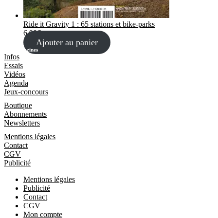
Ride it Gravity 1 : 65 stations et bike-parks
6,90
€
Ajouter au panier
Les Magazines
Infos
Essais
Vidéos
Agenda
Jeux-concours
Boutique
Boutique
Abonnements
Newsletters
Informations
Mentions légales
Contact
CGV
Publicité
Mentions légales
Publicité
Contact
CGV
Mon compte