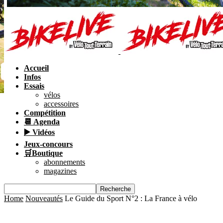
Accueil
Infos
Essais
vélos
accessoires
Compétition
📆 Agenda
▶️ Vidéos
Jeux-concours
🛒Boutique
abonnements
magazines
Home
Nouveautés
Le Guide du Sport N°2 : La France à vélo