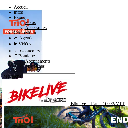
Accueil
Infos
Essais
Vélos
Accessoires
Compétition
📆 Agenda
▶️ Vidéos
Jeux-concours
🛒Boutique
Abonnements
Magazines
Recherche
Bikelive – L'actu 100 % VTT