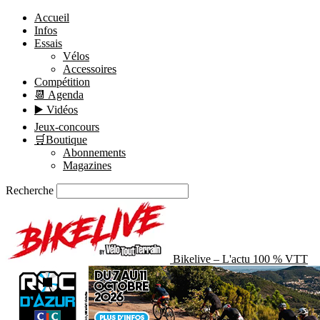
Accueil
Infos
Essais
Vélos
Accessoires
Compétition
📆 Agenda
▶️ Vidéos
Jeux-concours
🛒Boutique
Abonnements
Magazines
Recherche
Bikelive – L'actu 100 % VTT