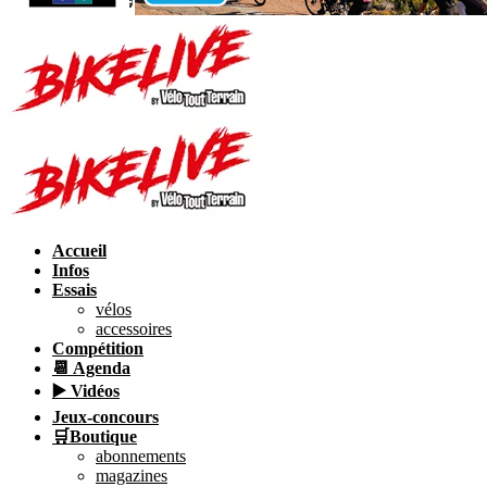
Accueil
Infos
Essais
vélos
accessoires
Compétition
📆 Agenda
▶️ Vidéos
Jeux-concours
🛒Boutique
abonnements
magazines