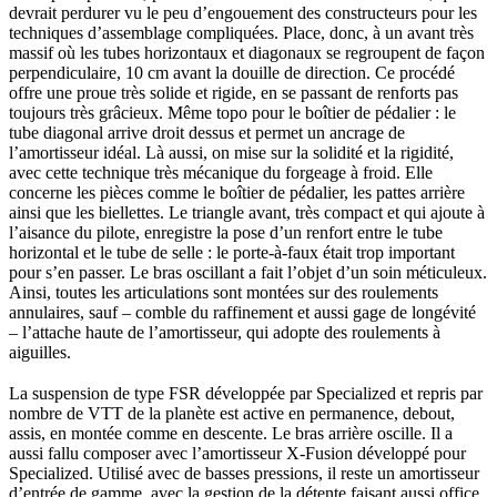
devrait perdurer vu le peu d’engouement des constructeurs pour les
techniques d’assemblage compliquées. Place, donc, à un avant très
massif où les tubes horizontaux et diagonaux se regroupent de façon
perpendiculaire, 10 cm avant la douille de direction. Ce procédé
offre une proue très solide et rigide, en se passant de renforts pas
toujours très grâcieux. Même topo pour le boîtier de pédalier : le
tube diagonal arrive droit dessus et permet un ancrage de
l’amortisseur idéal. Là aussi, on mise sur la solidité et la rigidité,
avec cette technique très mécanique du forgeage à froid. Elle
concerne les pièces comme le boîtier de pédalier, les pattes arrière
ainsi que les biellettes. Le triangle avant, très compact et qui ajoute à
l’aisance du pilote, enregistre la pose d’un renfort entre le tube
horizontal et le tube de selle : le porte-à-faux était trop important
pour s’en passer. Le bras oscillant a fait l’objet d’un soin méticuleux.
Ainsi, toutes les articulations sont montées sur des roulements
annulaires, sauf – comble du raffinement et aussi gage de longévité
– l’attache haute de l’amortisseur, qui adopte des roulements à
aiguilles.
La suspension de type FSR développée par Specialized et repris par
nombre de VTT de la planète est active en permanence, debout,
assis, en montée comme en descente. Le bras arrière oscille. Il a
aussi fallu composer avec l’amortisseur X-Fusion développé pour
Specialized. Utilisé avec de basses pressions, il reste un amortisseur
d’entrée de gamme, avec la gestion de la détente faisant aussi office