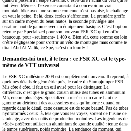
quand il passera à l’étape suivante, c’est-à-dire l’achat du vélo qui le
fait rêver. Même si l’exercice consistant à concevoir un vrai
mountain bike avec une somme contenue n’est pas aisé, le challenge
en vaut la peine. Et là, deux écoles s’affrontent. La première greffe
sur un cadre moyen du beau matos, la seconde privilégie une
ossature haut de gamme avec un équipement basique. C’est l’option
retenue par Specialized pour son nouveau FSR XC qui en offre
beaucoup, pour «seulement» 1 400 e. Bien sûr, cette somme est loin
d’être négligeable pour s’offrir un vélo de montagne mais comme le
dirait Abd Al Malik, ce Spé, «c’est du lourd» !
Demandez-lui tout, il le fera : ce FSR XC est le type-
même de VTT universel
Le FSR XC millésime 2009 est complètement nouveau. Il reprend, à
quelques détails de géométrie près, le cadre du Stumpjumper FSR.
Mis côte à côte, il faut un œil avisé pour les distinguer. La
différence, c’est que le grand cousin utilise des tubes en aluminium
M5, encore plus léger. Specialized a misé sur un cadre haut de
gamme au détriment des accessoires mais qu’importe : quand on
regarde dans le détail, cette ossature est de toute beauté. Pas de tubes
hydroformés : ceux-là, tels que vous les voyez, sortent de l’usine de
laminage, avec des coûts de production moindres. Les ingénieurs de
«Spé» préfèrent utiliser un aluminium de grande qualité : tenue dans
le temps supérieure, poids moindre. La tendance du moment, qui