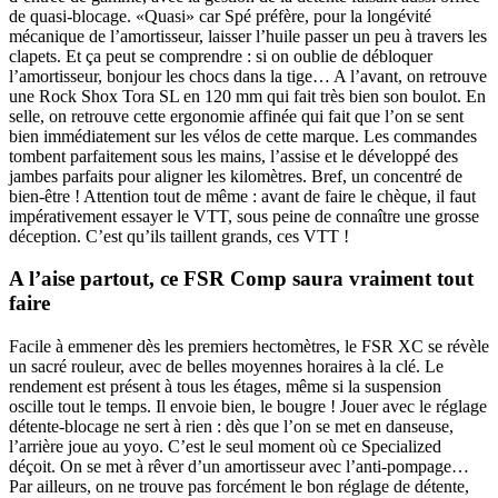
de quasi-blocage. «Quasi» car Spé préfère, pour la longévité
mécanique de l’amortisseur, laisser l’huile passer un peu à travers les
clapets. Et ça peut se comprendre : si on oublie de débloquer
l’amortisseur, bonjour les chocs dans la tige… A l’avant, on retrouve
une Rock Shox Tora SL en 120 mm qui fait très bien son boulot. En
selle, on retrouve cette ergonomie affinée qui fait que l’on se sent
bien immédiatement sur les vélos de cette marque. Les commandes
tombent parfaitement sous les mains, l’assise et le développé des
jambes parfaits pour aligner les kilomètres. Bref, un concentré de
bien-être ! Attention tout de même : avant de faire le chèque, il faut
impérativement essayer le VTT, sous peine de connaître une grosse
déception. C’est qu’ils taillent grands, ces VTT !
A l’aise partout, ce FSR Comp saura vraiment tout
faire
Facile à emmener dès les premiers hectomètres, le FSR XC se révèle
un sacré rouleur, avec de belles moyennes horaires à la clé. Le
rendement est présent à tous les étages, même si la suspension
oscille tout le temps. Il envoie bien, le bougre ! Jouer avec le réglage
détente-blocage ne sert à rien : dès que l’on se met en danseuse,
l’arrière joue au yoyo. C’est le seul moment où ce Specialized
déçoit. On se met à rêver d’un amortisseur avec l’anti-pompage…
Par ailleurs, on ne trouve pas forcément le bon réglage de détente,