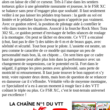
alors on laisse de côté ce curseur. Très à l’aise dans les sentiers
tortueux grâce à une géométrie rassurante et joueuse, le le FSR XC
se balance sans peur d’engager plus que souhaité. Il faut seulement
veiller à ne pas laisser les pédales trop basses : la garde au sol est
limitée et le pédalier façon chewing-gum n’apprécie pas vraiment.
Avec ce guidon relevé, la position de pilotage aide à contrôler le
vélo dans toutes les situations. Associé à la fourche Rock Shox Tora
302 SL, ce guidon permet d’envisager de belles séances de roulage
à la montagne. On peut se lâcher en descente. Ce VTT a encaissé
(chut, faut pas le dire !) des tables de 6 m et de beaux gaps, avec
sérénité et sécurité. Tout bon pour le pilote. L’assiette est neutre, un
peu comme le caractère de ce modèle qui manque un peu de
personnalité mais bon, là, on chipote… On sent bien que ce cadre
haut de gamme peut aller plus loin dans la performance avec un
changement de suspensions, car le potentiel est là. Fort dans le
négatif, il grimpe les pires pentes avec générosité, sans perte de
motricité ni retournement. Il faut juste trouver le bon rapport et s’y
tenir, voire rajouter deux dents, mais hors de question de se relancer
en danseuse car il s’effondre. Véritable vélo de moyenne montagne,
ce Specialized n’a eu à aucun moment à rougir face à des VTT
coûtant le triple ou plus. Ce FSR XC, c’est le tout-terrain universel
par excellence !