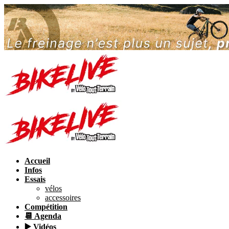
Accueil
Infos
Essais
vélos
accessoires
Compétition
📆 Agenda
▶️ Vidéos