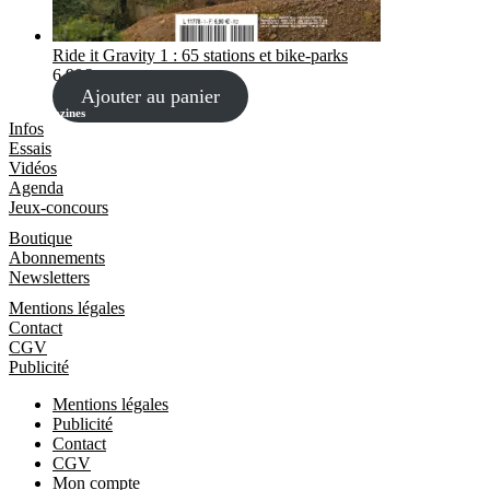
Ride it Gravity 1 : 65 stations et bike-parks
6,90
€
Ajouter au panier
Les Magazines
Infos
Essais
Vidéos
Agenda
Jeux-concours
Boutique
Boutique
Abonnements
Newsletters
Informations
Mentions légales
Contact
CGV
Publicité
Mentions légales
Publicité
Contact
CGV
Mon compte