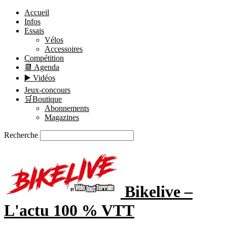
Accueil
Infos
Essais
Vélos
Accessoires
Compétition
📆 Agenda
▶️ Vidéos
Jeux-concours
🛒Boutique
Abonnements
Magazines
Recherche
Bikelive –
L'actu 100 % VTT