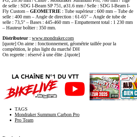
FG, 20/30 mm / Cintre : Mondraker Summum Pro, 780 mm / Tige
de selle : SDG I-Beam SP 751, ø31.6 mm / Selle : SDG I-Beam I-
Fly Custom –
GEOMETRIE
: Tube supérieur : 600 mm – Tube de
selle : 400 mm – Angle de direction : 61-65° – Angle de tube de
selle : 73,5° – Bases : 445-460 mm – Empattement total : 1 230 mm
– Hauteur boîtier : 350 mm.
Distributeur
:
www.mondraker.com
[quote] On aime : fonctionnement, géométrie taillée pour la
compétition, le plus light du marché DH
On regrette : réservé à une élite .[/quote]
TAGS
Mondraker Summum Carbon Pro
Pro Team