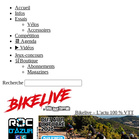
Accueil
Infos
Essais
Vélos
Accessoires
Compétition
📆 Agenda
▶️ Vidéos
Jeux-concours
🛒Boutique
Abonnements
Magazines
Recherche
Bikelive – L'actu 100 % VTT