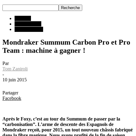
ESSAIS
Tous les VTT
VTT Descente
Mondraker Summum Carbon Pro et Pro
Team : machine à gagner !
Par
Tom Zaniroli
-
10 juin 2015
Partager
Facebook
Après le Foxy, c’est au tour du Summum de passer par la
“carbonisation”. L’arme de descente des Espagnols de
Mondraker reçoit, pour 2015, un tout nouveau châssis fabriqué
dans la fibre magique. Nous avons profité de la fin de saison