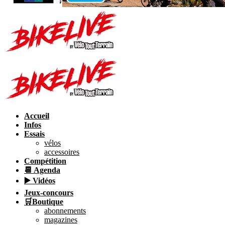
Accueil
Infos
Essais
vélos
accessoires
Compétition
📆 Agenda
▶️ Vidéos
Jeux-concours
🛒Boutique
abonnements
magazines