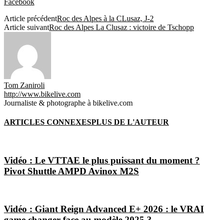
Facebook
Article précédent
Roc des Alpes à la CLusaz, J-2
Article suivant
Roc des Alpes La Clusaz : victoire de Tschopp
Tom Zaniroli
http://www.bikelive.com
Journaliste & photographe à bikelive.com
ARTICLES CONNEXES
PLUS DE L'AUTEUR
Vidéo : Le VTTAE le plus puissant du moment ?
Pivot Shuttle AMPD Avinox M2S
Vidéo : Giant Reign Advanced E+ 2026 : le VRAI
game changer face au modèle 2025 ?