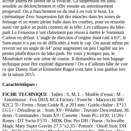
accrue jouent en faveur de la vivacité. La suspension est ultra-
sensible au déclenchement et offre ensuite un amortissement
progressif. On a franchement eu du mal à en voir le bout. La
cinématique Zero Suspension fait des miracles dans les zones de
freinage et on rentre pleine balle dans les courbes, pour en ressortir
aussi vite grâce au poids contenu de la bête. Les caillasses du bike-
park La Fenasosa n’ont clairement pas réussi à mettre le Summum
Carbon en défaut. L’angle de direction d’origine étant calé à 63°, le
Sum-mum n’a pas eu de difficultés à tenir le cap. On aurait même pu
revenir sur un angle de 64° pour augmenter un peu l’agilité sur les
pentes plutôt douces du bike-park. Ne vous y trompez pas, le
Mondraker reste une arme de course. Il demandera un bon bagage
technique pour être exploité dignement ! On a d’ailleurs hâte de voir
ce que Danny Hart et Emmeline Ragot vont faire à son guidon lors
de la saison 2015.
Caractéristiques :
FICHE TECHNIQUE
: Tailles : S, M, L – Modèle d’essai : M –
Amortisseur : Fox DHX RC4 Factory / Fourche : Marzocchi 380
R2C2 Ti / Freins : Sram Guide R, ø 203 mm / Guide-chaîne : E*13
LG1+ / Dérailleur ar. : Sram X9 / Pédalier : Truvativ Descendant, 36
dents / Commandes : Sram X9 / Cassette : Sram PG-1030, 11/26v /
Roues : DT Swiss F570 – MDK Disc Pro DH / Pneus : Schwalbe
Magic Mary Super Gravity 27.5’’x2.35 / Potence : Onoff Stoic DH