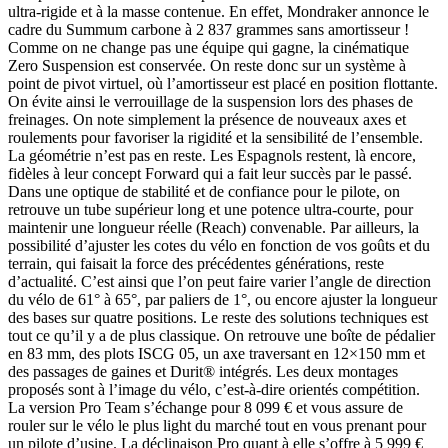
ultra-rigide et à la masse contenue. En effet, Mondraker annonce le
cadre du Summum carbone à 2 837 grammes sans amortisseur !
Comme on ne change pas une équipe qui gagne, la cinématique
Zero Suspension est conservée. On reste donc sur un système à
point de pivot virtuel, où l’amortisseur est placé en position flottante.
On évite ainsi le verrouillage de la suspension lors des phases de
freinages. On note simplement la présence de nouveaux axes et
roulements pour favoriser la rigidité et la sensibilité de l’ensemble.
La géométrie n’est pas en reste. Les Espagnols restent, là encore,
fidèles à leur concept Forward qui a fait leur succès par le passé.
Dans une optique de stabilité et de confiance pour le pilote, on
retrouve un tube supérieur long et une potence ultra-courte, pour
maintenir une longueur réelle (Reach) convenable. Par ailleurs, la
possibilité d’ajuster les cotes du vélo en fonction de vos goûts et du
terrain, qui faisait la force des précédentes générations, reste
d’actualité. C’est ainsi que l’on peut faire varier l’angle de direction
du vélo de 61° à 65°, par paliers de 1°, ou encore ajuster la longueur
des bases sur quatre positions. Le reste des solutions techniques est
tout ce qu’il y a de plus classique. On retrouve une boîte de pédalier
en 83 mm, des plots ISCG 05, un axe traversant en 12×150 mm et
des passages de gaines et Durit® intégrés. Les deux montages
proposés sont à l’image du vélo, c’est-à-dire orientés compétition.
La version Pro Team s’échange pour 8 099 € et vous assure de
rouler sur le vélo le plus light du marché tout en vous prenant pour
un pilote d’usine. La déclinaison Pro quant à elle s’offre à 5 999 €