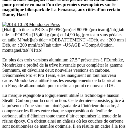
pour prendre en main l’un des premiers exemplaires sur le
magnifique bike-park de La Fenasosa, aux côtés d’un certain
Danny Hart !
[Htab][tab title= »PRIX »]5999€ (pro) et 8099€ (pro team)[/tab][tab
title= »POIDS »]15,40 kg (pro) et 14,90 kg (pro team sans pédales
en taille M[/tab][tab title= »DEBATTEMENT »]Déb. av. : 200 mm |
Déb. ar. : 200 mm[/tab][tab title= »USAGE »]CompÃ©tition,
montagne[/tab][/Htab]
En plus des trois versions aluminium 27.5’’ présentées à l’Eurobike,
Mondraker a profité de la trêve hivernale pour compléter la gamme
Summum, en dévoilant deux nouvelles versions en carbone.
Dénommées Pro et Pro Team, elles inaugurent un tout nouveau
cadre. Mondraker a utilisé tous les enseignements de la fabrication
du Foxy de all-mountain pour mettre au point ce nouveau DH.
La marque espagnole a logiquement utilisé la technologie maison
Stealth Carbon pour la construction. Cette dernière consiste, grâce à
la présence d’une structure biodégradable à l’intérieur du cadre, à
compresser les fibres entre chaque superposition de feuille de
carbone, afin d’éliminer toute trace d’air et optimiser la tenue de la
résine époxy. On obtient ainsi un châssis où les couches de carbone
sont positionnées de manière optimale. Il en résulte un cadre à la fois