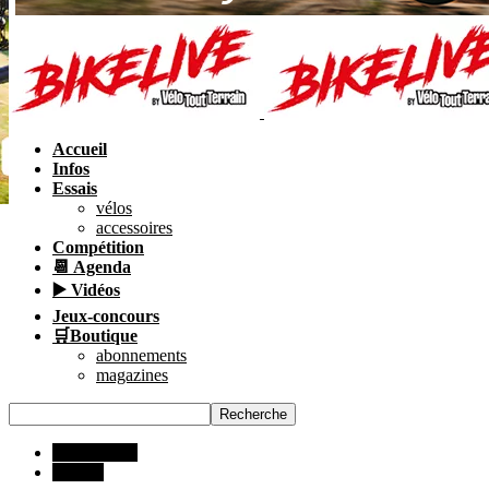
Accueil
Infos
Essais
vélos
accessoires
Compétition
📆 Agenda
▶️ Vidéos
Jeux-concours
🛒Boutique
abonnements
magazines
Compétition
INFOS