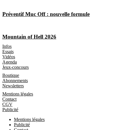
Préventif Muc Off : nouvelle formule
Mountain of Hell 2026
Les Magazines
Infos
Essais
Vidéos
Agenda
Jeux-concours
Boutique
Boutique
Abonnements
Newsletters
Informations
Mentions légales
Contact
CGV
Publicité
Mentions légales
Publicité
Contact