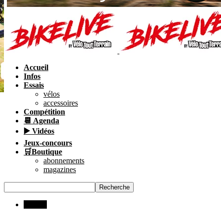
Accueil
Infos
Essais
vélos
accessoires
Compétition
📆 Agenda
▶️ Vidéos
Jeux-concours
🛒Boutique
abonnements
magazines
INFOS