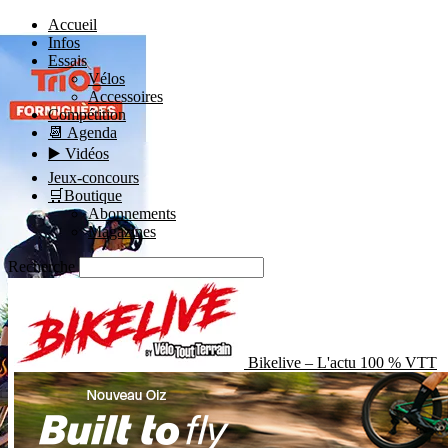
Accueil
Infos
Essais
Vélos
Accessoires
Compétition
📆 Agenda
▶️ Vidéos
Jeux-concours
🛒Boutique
Abonnements
Magazines
Recherche
Bikelive – L'actu 100 % VTT