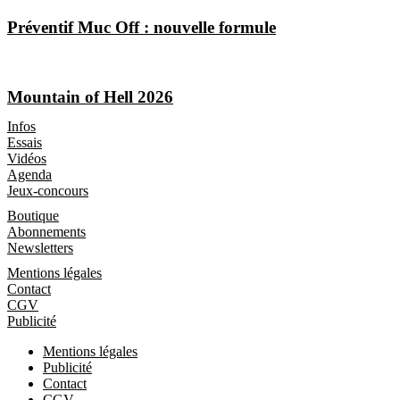
Préventif Muc Off : nouvelle formule
Mountain of Hell 2026
Les Magazines
Infos
Essais
Vidéos
Agenda
Jeux-concours
Boutique
Boutique
Abonnements
Newsletters
Informations
Mentions légales
Contact
CGV
Publicité
Mentions légales
Publicité
Contact
CGV