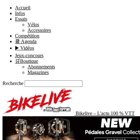
Accueil
Infos
Essais
Vélos
Accessoires
Compétition
📆 Agenda
▶️ Vidéos
Jeux-concours
🛒Boutique
Abonnements
Magazines
Recherche
Bikelive – L'actu 100 % VTT