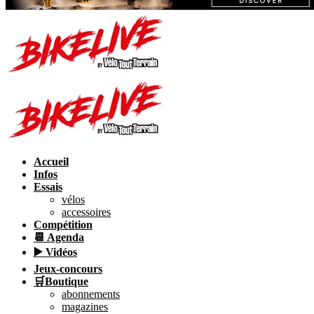
Accueil
Infos
Essais
vélos
accessoires
Compétition
📆 Agenda
▶️ Vidéos
Jeux-concours
🛒Boutique
abonnements
magazines