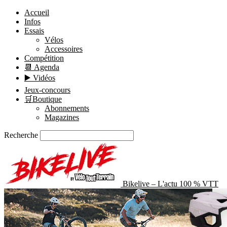
Accueil
Infos
Essais
Vélos
Accessoires
Compétition
📆 Agenda
▶️ Vidéos
Jeux-concours
🛒Boutique
Abonnements
Magazines
Recherche
Bikelive – L'actu 100 % VTT