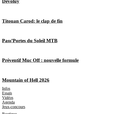
Dévoluy
Titouan Carod: le clap de fin
Pass’Portes du Soleil MTB
Préventif Muc Off : nouvelle formule
Mountain of Hell 2026
Les Magazines
Infos
Essais
Vidéos
Agenda
Jeux-concours
Boutique
Boutique