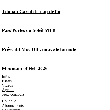
Titouan Carod: le clap de fin
Pass’Portes du Soleil MTB
Préventif Muc Off : nouvelle formule
Mountain of Hell 2026
Les Magazines
Infos
Essais
Vidéos
Agenda
Jeux-concours
Boutique
Boutique
Abonnements
Newsletters