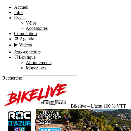
Accueil
Infos
Essais
Vélos
Accessoires
Compétition
📆 Agenda
▶️ Vidéos
Jeux-concours
🛒Boutique
Abonnements
Magazines
Recherche
Bikelive – L'actu 100 % VTT