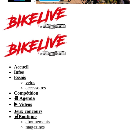
Accueil
Infos
Essais
vélos
accessoires
Compétition
📆 Agenda
▶️ Vidéos
Jeux-concours
🛒Boutique
abonnements
magazines