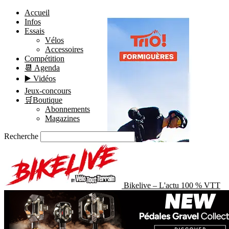
Accueil
Infos
Essais
Vélos
Accessoires
Compétition
📆 Agenda
▶️ Vidéos
Jeux-concours
🛒Boutique
Abonnements
Magazines
Recherche
Bikelive – L'actu 100 % VTT