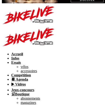
Accueil
Infos
Essais
vélos
accessoires
Compétition
📆 Agenda
▶️ Vidéos
Jeux-concours
🛒Boutique
abonnements
magazines