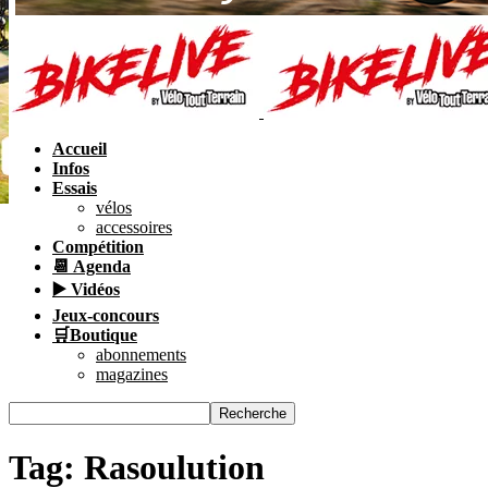
Accueil
Infos
Essais
vélos
accessoires
Compétition
📆 Agenda
▶️ Vidéos
Jeux-concours
🛒Boutique
abonnements
magazines
Tag: Rasoulution