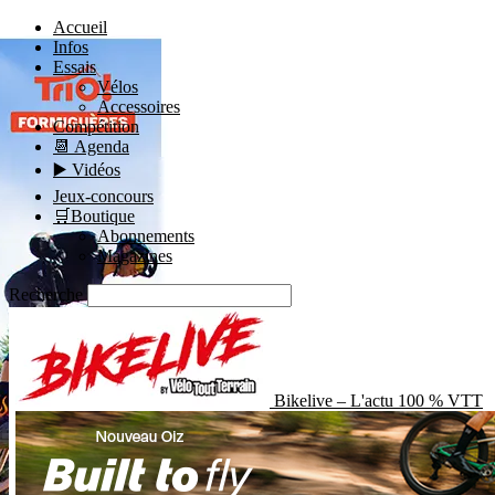
Accueil
Infos
Essais
Vélos
Accessoires
Compétition
📆 Agenda
▶️ Vidéos
Jeux-concours
🛒Boutique
Abonnements
Magazines
Recherche
Bikelive – L'actu 100 % VTT