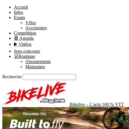
Accueil
Infos
Essais
Vélos
Accessoires
Compétition
📆 Agenda
▶️ Vidéos
Jeux-concours
🛒Boutique
Abonnements
Magazines
Recherche
Bikelive – L'actu 100 % VTT