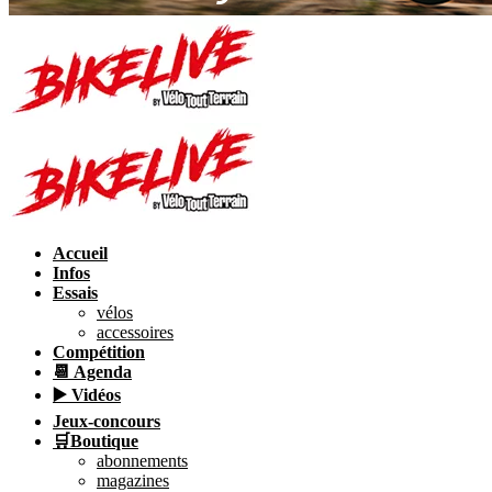
Accueil
Infos
Essais
vélos
accessoires
Compétition
📆 Agenda
▶️ Vidéos
Jeux-concours
🛒Boutique
abonnements
magazines