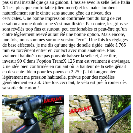
pas si mal installé que ça au guidon. L’assise avec la selle Selle Italia
X1 est plus que confortable (dieu merci) et les mains tombent
naturellement sur le cintre sans aucune gêne au niveau des
cervicales. Une bonne impression confirmée tout du long de cet
essai où aucune douleur ne s’est manifestée. Par contre, les grips se
sont révélés trop fins et surtout, peu confortables et peut-être qu’un
cintre légèrement relevé aurait été une bonne option. Mais encore,
une fois, nous sommes sur une version “éco”. Une fois les réglages
de base effectués, je me dis qu’une tige de selle rigide, calée à 765
mm va forcément entrer en contact avec mon anatomie. Plus
vraiment habitué à ne pas pouvoir baisser la selle et, à ce titre,
investir 90 € dans l’option TranzX 125 mm est vraiment à envisager.
Une idée bien confirmée en roulant où la hauteur de la selle gênait
en descente. Idem pour les pneus en 2.25 : j’ai dû augmenter
légèrement ma pression habituelle, prévue pour des modèles
généralement en 2.4. Une fois ceci fait, le vélo est prêt à rouler dès
sa sortie du carton !