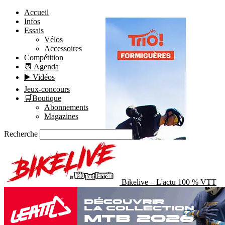
Accueil
Infos
Essais
Vélos
Accessoires
Compétition
📆 Agenda
▶️ Vidéos
Jeux-concours
🛒Boutique
Abonnements
Magazines
Recherche
Bikelive – L'actu 100 % VTT