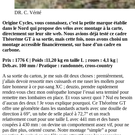
DR. C. Vérité
Origine Cycles, vous connaissez, c’est la petite marque établie
dans le Nord qui propose des vélos avec montage à la carte,
directement sur leur site web. Nous avions déjà testé ce cadre
Théorème GT à sa sortie, mais cette fois, nous avons choisi un
montage accessible financièrement, sur base d’un cadre en
carbone.
Prix : 1776 € | Poids :11,20 kg en taille L ; roues : 4,1 kg |
Déb.av. 100 mm / Pratique : randonnée, cross-country
A sa sortie du carton, je me suis dit deux choses : premièrement,
j’allais devoir ressortir mes cuissards et me raser les mollets pour
faire honneur à ce pur-sang XC ; deuzio, prendre rapidement
rendez-vous chez mon ostéopathe lorsque l’essai sera terminé pour
remettre mes lombaires en place. Et vous savez quoi ? Nul eu besoin
d’aucun des deux ! Je vous explique pourquoi. Ce Théorème GT
offre une géométrie dans les standards actuels avec une douille de
direction à 69°, un tube de selle placé à 72,7° et un reach
relativement court pour une taille L avec 441 mm et des bases
coupées à 430 mm : on devine un comportement assez vif, pour ne
pas dire plus, orienté course. Notre montage “simple” a pour