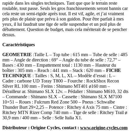
rapide dans les singles techniques. Tant que que le terrain reste
roulable, tout passe. Seuls les gros franchissements seront bannis car
cela reste un semi-rigide après tout. Il est vif, agile, et j’ai vraiment
pris plus de plaisir que prévu à son guidon. Pour être parfait à mes
yeux, il lui faudrait une tige de selle suspendue et un poil plus de
débattement. Question de budget, mais cela mériterait de se pencher
dessus.
Caractéristiques
GEOMETRIE
:Taille L – Top tube : 615 mm – Tube de selle : 485
mm – Angle de direction : 69° – Angle du tube de selle : 72,7° –
Bases : 430 mm – Empattement total : 1130 mm – Hauteur du
boîtier : 305 mm – Reach : 441 mm – Stack : 620 mm –
FICHE
TECHNIQUE
: Tailles : S, M, L, XL – Modèle d’essai : L –
Cadre : carbone UD Toray T800 – Fourche : RockShox Recon
Silver RL 100 mm – Freins : Shimano MT401 ø160 mm –
Dérailleur ar. Shimano SLX 12v. – Pédalier : Shimano M610, 32 dts
– Commande : Shimano SLX – Cassette : Shimano SLX M7100
10×51 – Roues : Fulcrum Red Zone 500 – Pneus : Schwalbe
Thunder Burt 29×2,25 – Potence : Ritchey 4 Axis 75 mm – Cintre :
Ritchey MTN Rizer Comp 740 mm – Tige de selle : Ritchey Trail ø
30,9 mm / 400 mm – Selle : Selle Italia X1.
Distributeur : Origine Cycles, contact :
www.origine-cycles.com