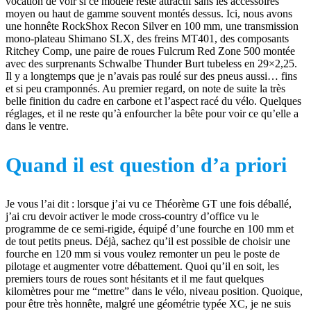
vocation de voir si ce modèle reste attractif sans les accessoires
moyen ou haut de gamme souvent montés dessus. Ici, nous avons
une honnête RockShox Recon Silver en 100 mm, une transmission
mono-plateau Shimano SLX, des freins MT401, des composants
Ritchey Comp, une paire de roues Fulcrum Red Zone 500 montée
avec des surprenants Schwalbe Thunder Burt tubeless en 29×2,25.
Il y a longtemps que je n’avais pas roulé sur des pneus aussi… fins
et si peu cramponnés. Au premier regard, on note de suite la très
belle finition du cadre en carbone et l’aspect racé du vélo. Quelques
réglages, et il ne reste qu’à enfourcher la bête pour voir ce qu’elle a
dans le ventre.
Quand il est question d’a priori
Je vous l’ai dit : lorsque j’ai vu ce Théorème GT une fois déballé,
j’ai cru devoir activer le mode cross-country d’office vu le
programme de ce semi-rigide, équipé d’une fourche en 100 mm et
de tout petits pneus. Déjà, sachez qu’il est possible de choisir une
fourche en 120 mm si vous voulez remonter un peu le poste de
pilotage et augmenter votre débattement. Quoi qu’il en soit, les
premiers tours de roues sont hésitants et il me faut quelques
kilomètres pour me “mettre” dans le vélo, niveau position. Quoique,
pour être très honnête, malgré une géométrie typée XC, je ne suis