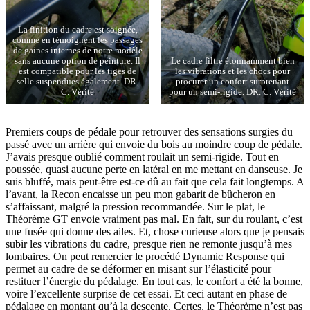
La finition du cadre est soignée,
comme en témoignent les passages
de gaines internes de notre modèle
sans aucune option de peinture. Il
Le cadre filtre étonnamment bien
est compatible pour les tiges de
les vibrations et les chocs pour
selle suspendues également. DR.
procurer un confort surprenant
C. Vérité
pour un semi-rigide. DR. C. Vérité
Premiers coups de pédale pour retrouver des sensations surgies du
passé avec un arrière qui envoie du bois au moindre coup de pédale.
J’avais presque oublié comment roulait un semi-rigide. Tout en
poussée, quasi aucune perte en latéral en me mettant en danseuse. Je
suis bluffé, mais peut-être est-ce dû au fait que cela fait longtemps. A
l’avant, la Recon encaisse un peu mon gabarit de bûcheron en
s’affaissant, malgré la pression recommandée. Sur le plat, le
Théorème GT envoie vraiment pas mal. En fait, sur du roulant, c’est
une fusée qui donne des ailes. Et, chose curieuse alors que je pensais
subir les vibrations du cadre, presque rien ne remonte jusqu’à mes
lombaires. On peut remercier le procédé Dynamic Response qui
permet au cadre de se déformer en misant sur l’élasticité pour
restituer l’énergie du pédalage. En tout cas, le confort a été la bonne,
voire l’excellente surprise de cet essai. Et ceci autant en phase de
pédalage en montant qu’à la descente. Certes, le Théorème n’est pas