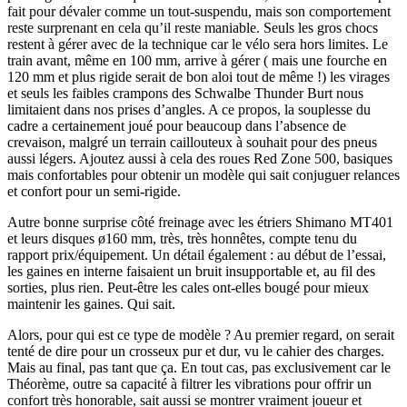
fait pour dévaler comme un tout-suspendu, mais son comportement
reste surprenant en cela qu’il reste maniable. Seuls les gros chocs
restent à gérer avec de la technique car le vélo sera hors limites. Le
train avant, même en 100 mm, arrive à gérer ( mais une fourche en
120 mm et plus rigide serait de bon aloi tout de même !) les virages
et seuls les faibles crampons des Schwalbe Thunder Burt nous
limitaient dans nos prises d’angles. A ce propos, la souplesse du
cadre a certainement joué pour beaucoup dans l’absence de
crevaison, malgré un terrain caillouteux à souhait pour des pneus
aussi légers. Ajoutez aussi à cela des roues Red Zone 500, basiques
mais confortables pour obtenir un modèle qui sait conjuguer relances
et confort pour un semi-rigide.
Autre bonne surprise côté freinage avec les étriers Shimano MT401
et leurs disques ø160 mm, très, très honnêtes, compte tenu du
rapport prix/équipement. Un détail également : au début de l’essai,
les gaines en interne faisaient un bruit insupportable et, au fil des
sorties, plus rien. Peut-être les cales ont-elles bougé pour mieux
maintenir les gaines. Qui sait.
Alors, pour qui est ce type de modèle ? Au premier regard, on serait
tenté de dire pour un crosseux pur et dur, vu le cahier des charges.
Mais au final, pas tant que ça. En tout cas, pas exclusivement car le
Théorème, outre sa capacité à filtrer les vibrations pour offrir un
confort très honorable, sait aussi se montrer vraiment joueur et