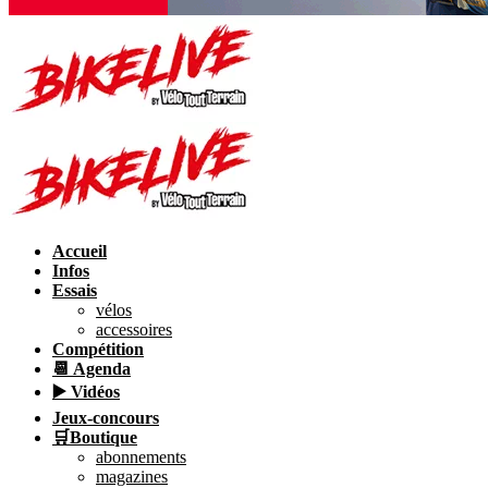
Accueil
Infos
Essais
vélos
accessoires
Compétition
📆 Agenda
▶️ Vidéos
Jeux-concours
🛒Boutique
abonnements
magazines