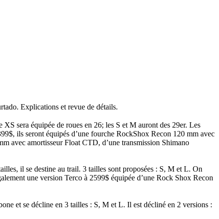
rtado. Explications et revue de détails.
e XS sera équipée de roues en 26; les S et M auront des 29er. Les
2399$, ils seront équipés d’une fourche RockShox Recon 120 mm avec
 mm avec amortisseur Float CTD, d’une transmission Shimano
s, il se destine au trail. 3 tailles sont proposées : S, M et L. On
s également une version Terco à 2599$ équipée d’une Rock Shox Recon
t se décline en 3 tailles : S, M et L. Il est décliné en 2 versions :