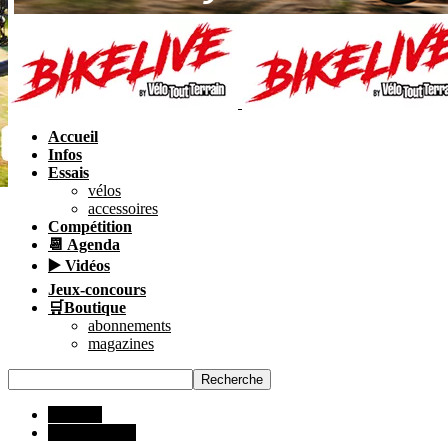
Accueil
Infos
Essais
vélos
accessoires
Compétition
📆 Agenda
▶️ Vidéos
Jeux-concours
🛒Boutique
abonnements
magazines
ESSAIS
Tous les VTT