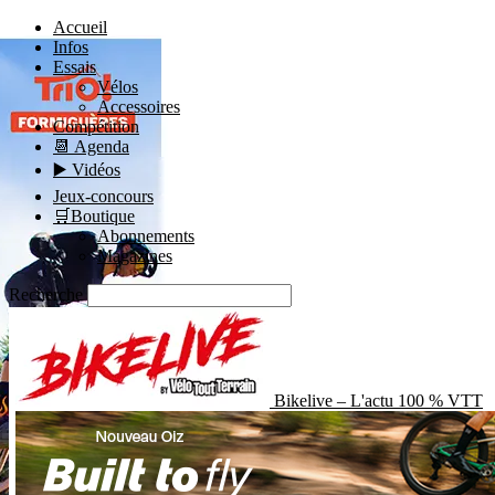
Accueil
Infos
Essais
Vélos
Accessoires
Compétition
📆 Agenda
▶️ Vidéos
Jeux-concours
🛒Boutique
Abonnements
Magazines
Recherche
Bikelive – L'actu 100 % VTT