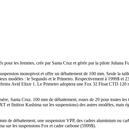
s pour les femmes, crée par Santa Cruz et gérée par la pilote Juliana Fu
 suspension monopivot et offre un débattement de 100 mm. Seule la taill
deux modèles : le Segundo et le Primeiro. Respectivement à 1999$ et 
 freins Avid Elixir 1. Le Primeiro adoptera une Fox 32 Float CTD 120
re, Santa Cruz. 100 mm de débattement, roues de 29 pour toutes les taille
l XT et finition Kashima sur les suspensions) des autres modèles, mai
mm de débattement, une suspension VPP, des cadres aluminium ou carbone e
ma sur les suspensions Fox et cadre carbone (5999$).