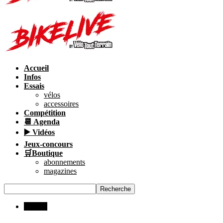
Accueil
Infos
Essais
vélos
accessoires
Compétition
📆 Agenda
▶️ Vidéos
Jeux-concours
🛒Boutique
abonnements
magazines
INFOS