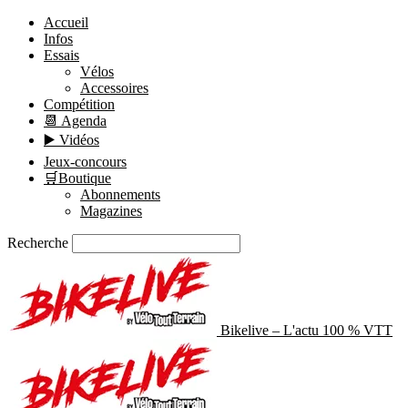
Accueil
Infos
Essais
Vélos
Accessoires
Compétition
📆 Agenda
▶️ Vidéos
Jeux-concours
🛒Boutique
Abonnements
Magazines
Recherche
Bikelive – L'actu 100 % VTT