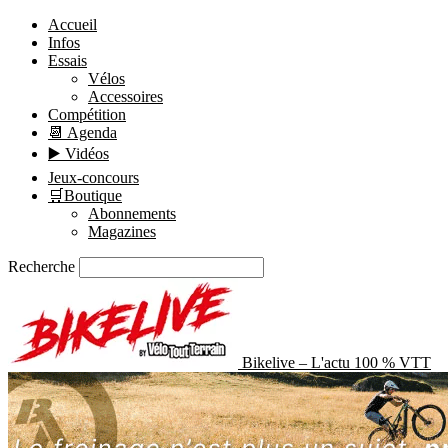
Accueil
Infos
Essais
Vélos
Accessoires
Compétition
📆 Agenda
▶️ Vidéos
Jeux-concours
🛒Boutique
Abonnements
Magazines
Recherche
Bikelive – L'actu 100 % VTT