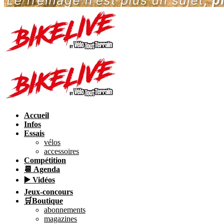
Accueil
Infos
Essais
vélos
accessoires
Compétition
📆 Agenda
▶️ Vidéos
Jeux-concours
🛒Boutique
abonnements
magazines