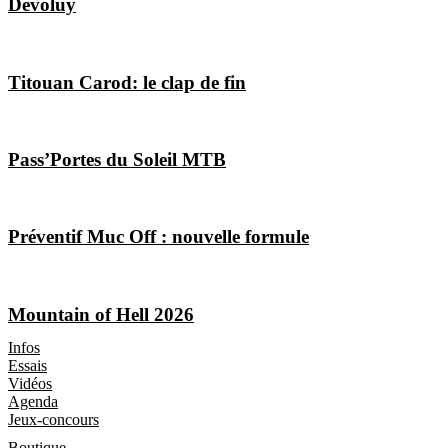
Dévoluy
Titouan Carod: le clap de fin
Pass’Portes du Soleil MTB
Préventif Muc Off : nouvelle formule
Mountain of Hell 2026
Les Magazines
Infos
Essais
Vidéos
Agenda
Jeux-concours
Boutique
Boutique