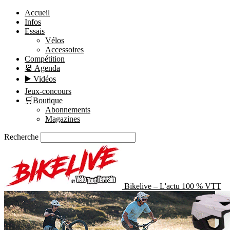
Accueil
Infos
Essais
Vélos
Accessoires
Compétition
📆 Agenda
▶️ Vidéos
Jeux-concours
🛒Boutique
Abonnements
Magazines
Recherche
Bikelive – L'actu 100 % VTT