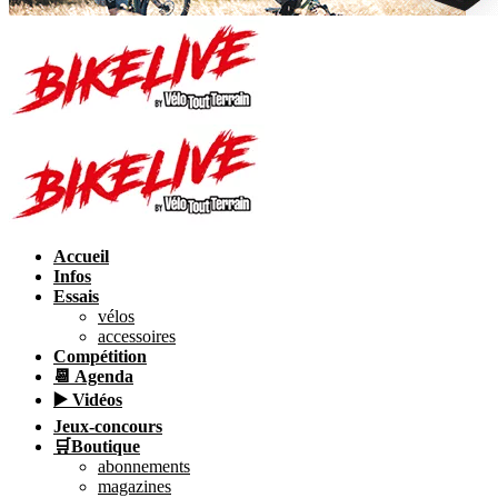
Accueil
Infos
Essais
vélos
accessoires
Compétition
📆 Agenda
▶️ Vidéos
Jeux-concours
🛒Boutique
abonnements
magazines