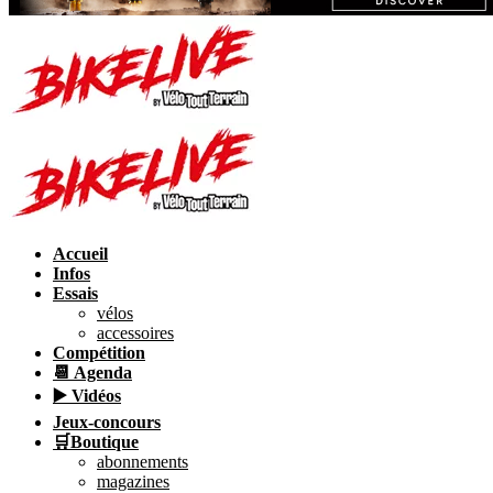
Accueil
Infos
Essais
vélos
accessoires
Compétition
📆 Agenda
▶️ Vidéos
Jeux-concours
🛒Boutique
abonnements
magazines