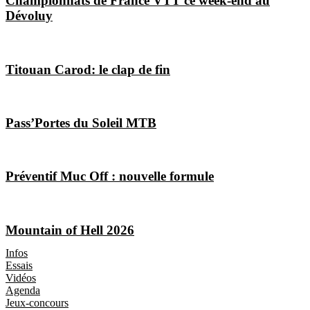
Championnats de France VTT ce week-end au
Dévoluy
Titouan Carod: le clap de fin
Pass’Portes du Soleil MTB
Préventif Muc Off : nouvelle formule
Mountain of Hell 2026
Les Magazines
Infos
Essais
Vidéos
Agenda
Jeux-concours