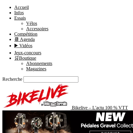
Accueil
Infos
Essais
Vélos
Accessoires
Compétition
📆 Agenda
▶️ Vidéos
Jeux-concours
🛒Boutique
Abonnements
Magazines
Recherche
Bikelive – L'actu 100 % VTT