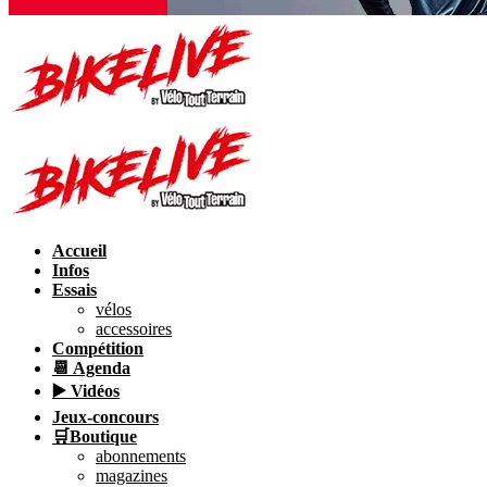
Accueil
Infos
Essais
vélos
accessoires
Compétition
📆 Agenda
▶️ Vidéos
Jeux-concours
🛒Boutique
abonnements
magazines