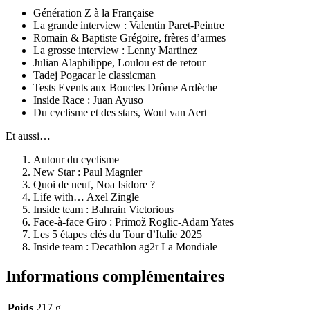
Génération Z à la Française
La grande interview : Valentin Paret-Peintre
Romain & Baptiste Grégoire, frères d’armes
La grosse interview : Lenny Martinez
Julian Alaphilippe, Loulou est de retour
Tadej Pogacar le classicman
Tests Events aux Boucles Drôme Ardèche
Inside Race : Juan Ayuso
Du cyclisme et des stars, Wout van Aert
Et aussi…
Autour du cyclisme
New Star : Paul Magnier
Quoi de neuf, Noa Isidore ?
Life with… Axel Zingle
Inside team : Bahrain Victorious
Face-à-face Giro : Primož Roglic-Adam Yates
Les 5 étapes clés du Tour d’Italie 2025
Inside team : Decathlon ag2r La Mondiale
Informations complémentaires
Poids
217 g