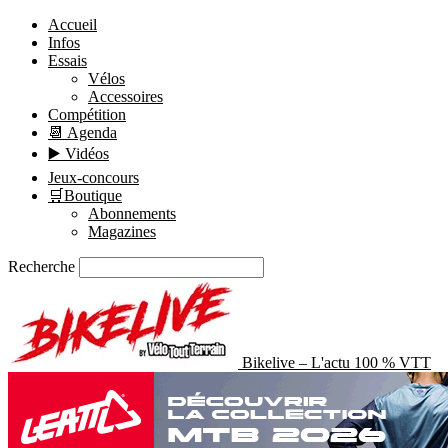
Accueil
Infos
Essais
Vélos
Accessoires
Compétition
📆 Agenda
▶️ Vidéos
Jeux-concours
🛒Boutique
Abonnements
Magazines
Recherche
Bikelive – L'actu 100 % VTT