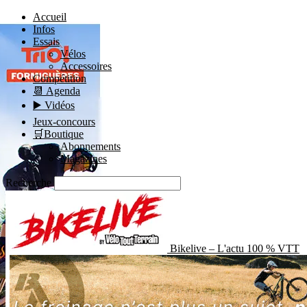
ÉCONOMISEZ !
Accueil
Infos
Essais
Vélos
Accessoires
Compétition
📆 Agenda
▶️ Vidéos
Jeux-concours
🛒Boutique
Abonnements
Magazines
Recherche
Bikelive – L'actu 100 % VTT