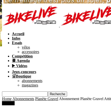
Accueil
Infos
Essais
vélos
accessoires
Compétition
📆 Agenda
▶️ Vidéos
Jeux-concours
🛒Boutique
abonnements
magazines
Home
Abonnements
Planète Gravel
Abonnement Planète Gravel Atti
Promo !