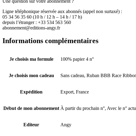
Une question sur votre abonnement ?
Ligne téléphonique réservée aux abonnés (appel non surtaxé) :
05 34 56 35 60 (10 h / 12 h – 14 h / 17 h)
depuis l’étranger : +33 534 563 560
abonnement@editions-angy.fr
Informations complémentaires
Je choisis ma formule
100% papier 4 n°
Je choisis mon cadeau
Sans cadeau, Ruban BBB Race Ribbo
Expédition
Export, France
Début de mon abonnement
À partir du prochain n°, Avec le n° act
Editeur
Angy