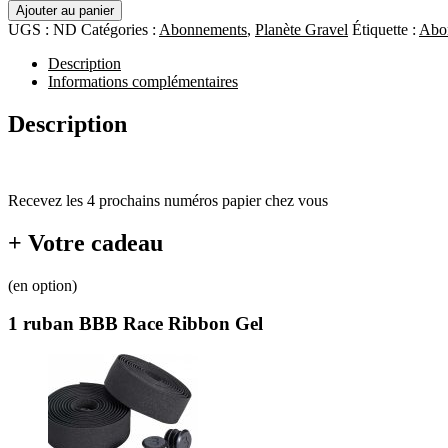
Ajouter au panier
UGS :
ND
Catégories :
Abonnements
,
Planète Gravel
Étiquette :
Abon
Description
Informations complémentaires
Description
Recevez les 4 prochains numéros papier chez vous
+ Votre cadeau
(en option)
1 ruban BBB Race Ribbon Gel