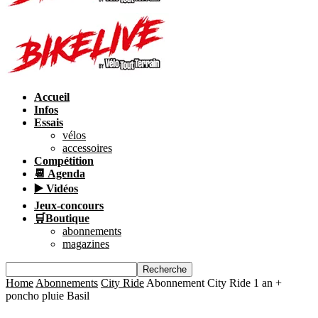
Accueil
Infos
Essais
vélos
accessoires
Compétition
📆 Agenda
▶️ Vidéos
Jeux-concours
🛒Boutique
abonnements
magazines
Home
Abonnements
City Ride
Abonnement City Ride 1 an +
poncho pluie Basil