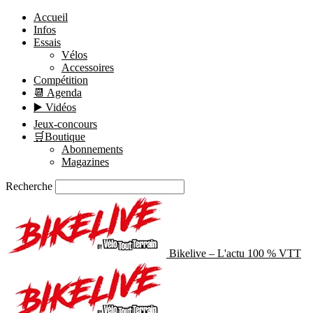
ÉCONOMISEZ !
Accueil
Infos
Essais
Vélos
Accessoires
Compétition
📆 Agenda
▶️ Vidéos
Jeux-concours
🛒Boutique
Abonnements
Magazines
Recherche
Bikelive – L'actu 100 % VTT