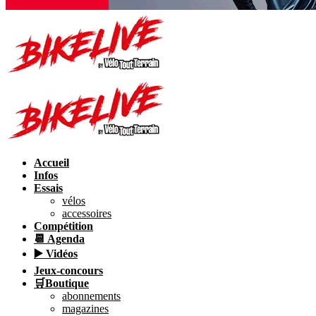
Accueil
Infos
Essais
vélos
accessoires
Compétition
📆 Agenda
▶️ Vidéos
Jeux-concours
🛒Boutique
abonnements
magazines