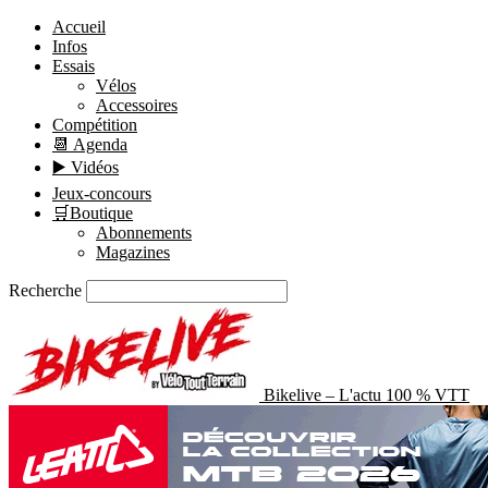
Accueil
Infos
Essais
Vélos
Accessoires
Compétition
📆 Agenda
▶️ Vidéos
Jeux-concours
🛒Boutique
Abonnements
Magazines
Recherche
Bikelive – L'actu 100 % VTT