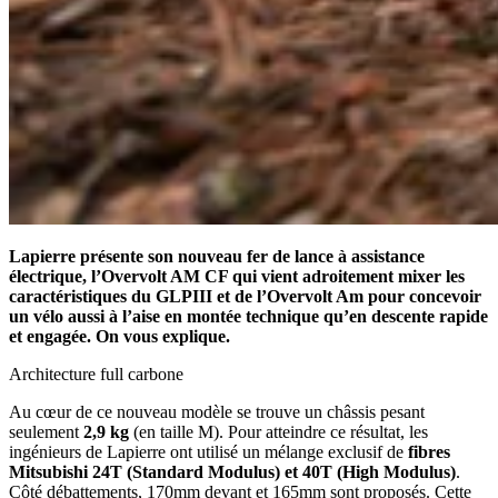
Lapierre présente son nouveau fer de lance à assistance
électrique, l’Overvolt AM CF qui vient adroitement mixer les
caractéristiques du GLPIII et de l’Overvolt Am pour concevoir
un vélo aussi à l’aise en montée technique qu’en descente rapide
et engagée. On vous explique.
Architecture full carbone
Au cœur de ce nouveau modèle se trouve un châssis pesant
seulement
2,9 kg
(en taille M). Pour atteindre ce résultat, les
ingénieurs de Lapierre ont utilisé un mélange exclusif de
fibres
Mitsubishi 24T (Standard Modulus) et 40T (High Modulus)
.
Côté débattements, 170mm devant et 165mm sont proposés. Cette