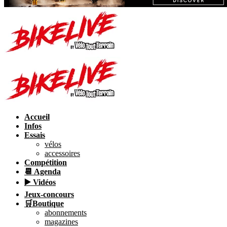
Accueil
Infos
Essais
vélos
accessoires
Compétition
📆 Agenda
▶️ Vidéos
Jeux-concours
🛒Boutique
abonnements
magazines