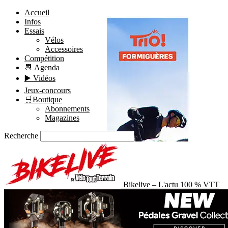
Accueil
Infos
Essais
Vélos
Accessoires
Compétition
📆 Agenda
▶️ Vidéos
Jeux-concours
🛒Boutique
Abonnements
Magazines
Recherche
Bikelive – L'actu 100 % VTT