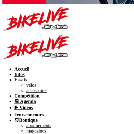
Accueil
Infos
Essais
vélos
accessoires
Compétition
📆 Agenda
▶️ Vidéos
Jeux-concours
🛒Boutique
abonnements
magazines