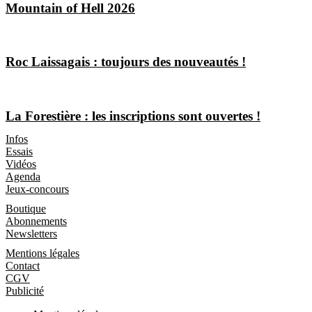
Mountain of Hell 2026
Roc Laissagais : toujours des nouveautés !
La Forestière : les inscriptions sont ouvertes !
Les Magazines
Infos
Essais
Vidéos
Agenda
Jeux-concours
Boutique
Boutique
Abonnements
Newsletters
Informations
Mentions légales
Contact
CGV
Publicité