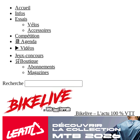
Accueil
Infos
Essais
Vélos
Accessoires
Compétition
📆 Agenda
▶️ Vidéos
Jeux-concours
🛒Boutique
Abonnements
Magazines
Recherche
Bikelive – L'actu 100 % VTT