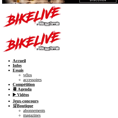
Accueil
Infos
Essais
vélos
accessoires
Compétition
📆 Agenda
▶️ Vidéos
Jeux-concours
🛒Boutique
abonnements
magazines