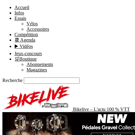
Accueil
Infos
Essais
Vélos
Accessoires
Compétition
📆 Agenda
▶️ Vidéos
Jeux-concours
🛒Boutique
Abonnements
Magazines
Recherche
Bikelive – L'actu 100 % VTT