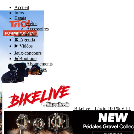
Accueil
Infos
Essais
Vélos
Accessoires
Compétition
📆 Agenda
▶️ Vidéos
Jeux-concours
🛒Boutique
Abonnements
Magazines
Recherche
Bikelive – L'actu 100 % VTT