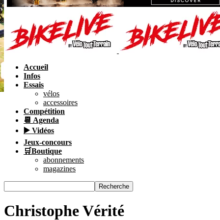
Accueil
Infos
Essais
vélos
accessoires
Compétition
📆 Agenda
▶️ Vidéos
Jeux-concours
🛒Boutique
abonnements
magazines
Christophe Vérité