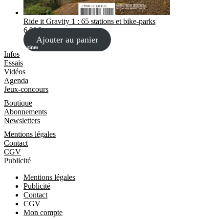
Ride it Gravity 1 : 65 stations et bike-parks
6,90
€
Ajouter au panier
Les Magazines
Infos
Essais
Vidéos
Agenda
Jeux-concours
Boutique
Boutique
Abonnements
Newsletters
Informations
Mentions légales
Contact
CGV
Publicité
Mentions légales
Publicité
Contact
CGV
Mon compte