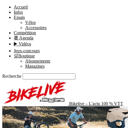
Accueil
Infos
Essais
Vélos
Accessoires
Compétition
📆 Agenda
▶️ Vidéos
Jeux-concours
🛒Boutique
Abonnements
Magazines
Recherche
Bikelive – L'actu 100 % VTT