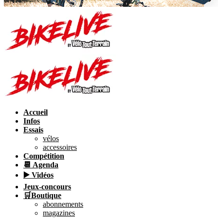
Accueil
Infos
Essais
vélos
accessoires
Compétition
📆 Agenda
▶️ Vidéos
Jeux-concours
🛒Boutique
abonnements
magazines