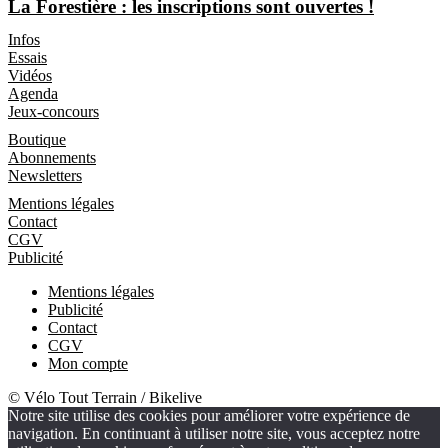
La Forestière : les inscriptions sont ouvertes !
Les Magazines
Infos
Essais
Vidéos
Agenda
Jeux-concours
Boutique
Boutique
Abonnements
Newsletters
Informations
Mentions légales
Contact
CGV
Publicité
Mentions légales
Publicité
Contact
CGV
Mon compte
© Vélo Tout Terrain / Bikelive
Notre site utilise des cookies pour améliorer votre expérience de
navigation. En continuant à utiliser notre site, vous acceptez notre