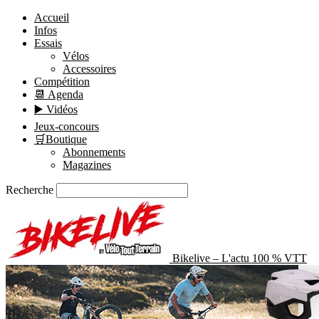
Accueil
Infos
Essais
Vélos
Accessoires
Compétition
📆 Agenda
▶️ Vidéos
Jeux-concours
🛒Boutique
Abonnements
Magazines
Recherche
Bikelive – L'actu 100 % VTT