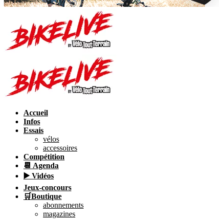
Accueil
Infos
Essais
vélos
accessoires
Compétition
📆 Agenda
▶️ Vidéos
Jeux-concours
🛒Boutique
abonnements
magazines