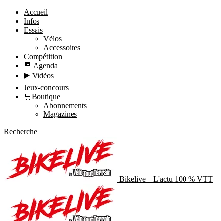
Accueil
Infos
Essais
Vélos
Accessoires
Compétition
📆 Agenda
▶️ Vidéos
Jeux-concours
🛒Boutique
Abonnements
Magazines
Recherche
Bikelive – L'actu 100 % VTT