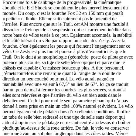
Encore une fois le calibrage de la progressivité, la cinématique
aboutie et le E :I Shock se combinent le plus merveilleusement du
monde. Du coup, c’est la fourche Fox 32 en 150 mm qui paraît
« petite » et limite. Elle ne suit clairement pas le potentiel de
l’arrière. Plus encore que sur le Trail, cet AM montre une faculté à
dissocier le freinage de la suspension qui est carrément inédite dans
notre base de vélos testés à ce jour. Egalement accentués, la stabilité
et le côté tolérant du vélo par rapport au cadet des Zesty. Avec la
fourche, c’est également les pneus qui freinent l’engagement sur ce
vélo. Ce Zesty est plus fun et pousse à plus d’excentricités que le
Trail. On le doit à sa morphologie (géométrie, poste de pilotage avec
potence plus courte, sa tige de selle télescopique) et parce que le
châssis est capable d’encaisser beaucoup plus. A titre personnel,
j’émets toutefois une remarque quant à l’angle de la douille de
direction un peu couché pour moi. Le vélo aurait gagné en
maniabilité avec une valeur à 67,5° au lieu de 67°. Ici ça se traduit
par un peu de mal à fermer les courbes les plus serrées, surtout si
elles sont relevées et que l’arrière du vélo est bien assis dans le
débattement. Ce fut pour moi le seul paramètre gênant qui n’a pas
donné à cette prise en main un côté 100% naturel et évident. Le vélo
permet également de pédaler dans d’excellentes conditions. Il offre
un tube de selle bien redressé et une tige de selle sans déport qui
aident à optimiser le pédalage en restant centré au-dessus du boîtier
plutôt qu’au-dessus de la roue arrière. De fait, le vélo va conserver
une roue avant au sol plus longtemps dans les côtes raides. Même