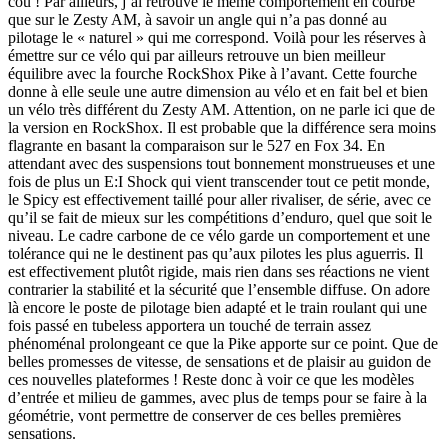
cou ! Par ailleurs, j’ai retrouvé le même comportement en courbe
que sur le Zesty AM, à savoir un angle qui n’a pas donné au
pilotage le « naturel » qui me correspond. Voilà pour les réserves à
émettre sur ce vélo qui par ailleurs retrouve un bien meilleur
équilibre avec la fourche RockShox Pike à l’avant. Cette fourche
donne à elle seule une autre dimension au vélo et en fait bel et bien
un vélo très différent du Zesty AM. Attention, on ne parle ici que de
la version en RockShox. Il est probable que la différence sera moins
flagrante en basant la comparaison sur le 527 en Fox 34. En
attendant avec des suspensions tout bonnement monstrueuses et une
fois de plus un E:I Shock qui vient transcender tout ce petit monde,
le Spicy est effectivement taillé pour aller rivaliser, de série, avec ce
qu’il se fait de mieux sur les compétitions d’enduro, quel que soit le
niveau. Le cadre carbone de ce vélo garde un comportement et une
tolérance qui ne le destinent pas qu’aux pilotes les plus aguerris. Il
est effectivement plutôt rigide, mais rien dans ses réactions ne vient
contrarier la stabilité et la sécurité que l’ensemble diffuse. On adore
là encore le poste de pilotage bien adapté et le train roulant qui une
fois passé en tubeless apportera un touché de terrain assez
phénoménal prolongeant ce que la Pike apporte sur ce point. Que de
belles promesses de vitesse, de sensations et de plaisir au guidon de
ces nouvelles plateformes ! Reste donc à voir ce que les modèles
d’entrée et milieu de gammes, avec plus de temps pour se faire à la
géométrie, vont permettre de conserver de ces belles premières
sensations.