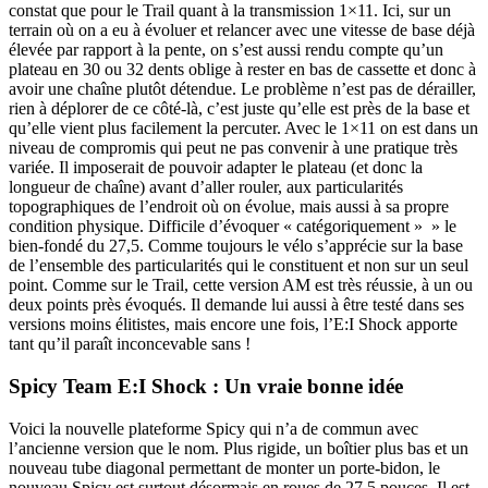
constat que pour le Trail quant à la transmission 1×11. Ici, sur un
terrain où on a eu à évoluer et relancer avec une vitesse de base déjà
élevée par rapport à la pente, on s’est aussi rendu compte qu’un
plateau en 30 ou 32 dents oblige à rester en bas de cassette et donc à
avoir une chaîne plutôt détendue. Le problème n’est pas de dérailler,
rien à déplorer de ce côté-là, c’est juste qu’elle est près de la base et
qu’elle vient plus facilement la percuter. Avec le 1×11 on est dans un
niveau de compromis qui peut ne pas convenir à une pratique très
variée. Il imposerait de pouvoir adapter le plateau (et donc la
longueur de chaîne) avant d’aller rouler, aux particularités
topographiques de l’endroit où on évolue, mais aussi à sa propre
condition physique. Difficile d’évoquer « catégoriquement » » le
bien-fondé du 27,5. Comme toujours le vélo s’apprécie sur la base
de l’ensemble des particularités qui le constituent et non sur un seul
point. Comme sur le Trail, cette version AM est très réussie, à un ou
deux points près évoqués. Il demande lui aussi à être testé dans ses
versions moins élitistes, mais encore une fois, l’E:I Shock apporte
tant qu’il paraît inconcevable sans !
Spicy Team E:I Shock : Un vraie bonne idée
Voici la nouvelle plateforme Spicy qui n’a de commun avec
l’ancienne version que le nom. Plus rigide, un boîtier plus bas et un
nouveau tube diagonal permettant de monter un porte-bidon, le
nouveau Spicy est surtout désormais en roues de 27.5 pouces. Il est