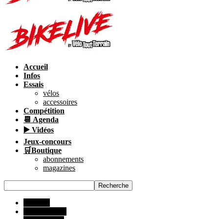
Accueil
Infos
Essais
vélos
accessoires
Compétition
📆 Agenda
▶️ Vidéos
Jeux-concours
🛒Boutique
abonnements
magazines
ESSAIS
Tous les VTT