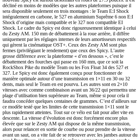
décliné en moins de modèles que les autres plateformes puisque il
sera disponible seulement en trois montages : le Team E:I Shock
intégralement en carbone, le 527 en aluminium Suprême 6 non E:I
Shock d’origine mais compatible et le 327 non compatible EI
Shock. Le cadre du Spicy est donc rigoureusement identique à celui
du Zesty AM. 150 mm de débattement à la roue arrière, il diffère
uniquement par les réglages internes de leurs amortisseurs respectifs
qui gèrent la cinématique OST+. Ceux des Zesty AM sont plus
fermes (privilégiant le rendement) que ceux des Spicy. L’autre
grosse différence avec la plateforme « d’en dessous », c’est le
débattement des fourches qui passe en 160 mm, que ce soit la
RockShox Pike du modèle Team ou les Fox Float 34 des 527 et
327. Le Spicy est donc également conçu pour fonctionner de
manière optimale autour d’une transmission en 1×11 en 30 ou 32
dents, mais seul le Team en est pourvu. Les autres sont en 2×10
vitesses avec comme combinaison avant un 36/22 qui permettra une
plage d’utilisation bien supérieure au Team, même si pour cela il
faudra concéder quelques centaines de grammes. C’est d’ailleurs sur
ce modèle testé que les limites de cette transmission 1×11 sont le
plus rapidement atteintes. Tout sur ce vélo est fait pour aller vite en
descente. La vitesse d’évolution est donc forcément encore plus
élevée que sur le Zesty AM qui dispose de la même transmission,
alors pour relancer en sortie de courbe ou pour prendre de la vitesse
avant un saut, on a vite fait de se retrouver avec les jambes autour du