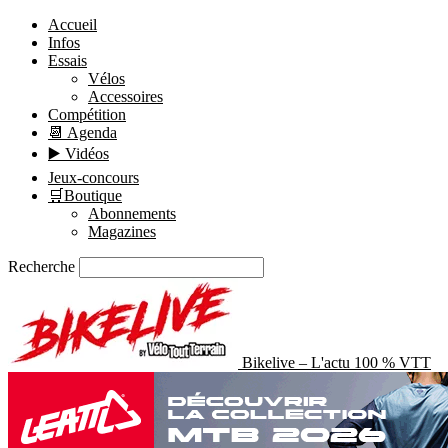
Accueil
Infos
Essais
Vélos
Accessoires
Compétition
📆 Agenda
▶️ Vidéos
Jeux-concours
🛒Boutique
Abonnements
Magazines
Recherche
Bikelive – L'actu 100 % VTT