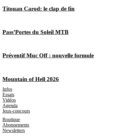
Titouan Carod: le clap de fin
Pass’Portes du Soleil MTB
Préventif Muc Off : nouvelle formule
Mountain of Hell 2026
Les Magazines
Infos
Essais
Vidéos
Agenda
Jeux-concours
Boutique
Boutique
Abonnements
Newsletters
Informations