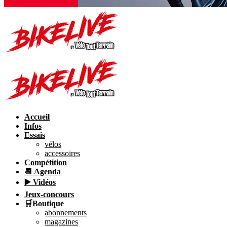
Accueil
Infos
Essais
vélos
accessoires
Compétition
📆 Agenda
▶️ Vidéos
Jeux-concours
🛒Boutique
abonnements
magazines