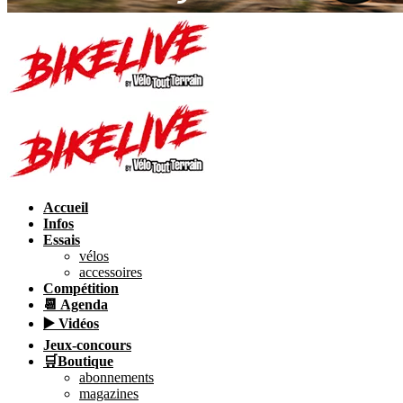
Accueil
Infos
Essais
vélos
accessoires
Compétition
📆 Agenda
▶️ Vidéos
Jeux-concours
🛒Boutique
abonnements
magazines