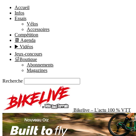
Accueil
Infos
Essais
Vélos
Accessoires
Compétition
📆 Agenda
▶️ Vidéos
Jeux-concours
🛒Boutique
Abonnements
Magazines
Recherche
Bikelive – L'actu 100 % VTT