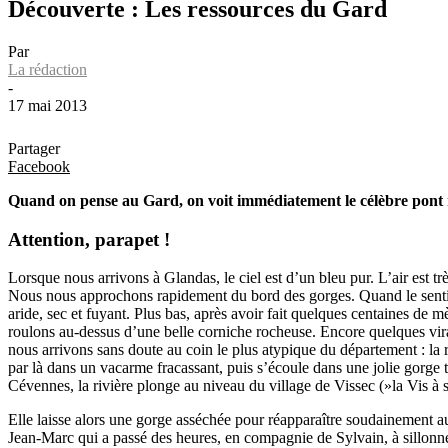
Découverte : Les ressources du Gard
Par
La rédaction
-
17 mai 2013
Partager
Facebook
Quand on pense au Gard, on voit immédiatement le célèbre pont rom
Attention, parapet !
Lorsque nous arrivons à Glandas, le ciel est d’un bleu pur. L’air est t
Nous nous approchons rapidement du bord des gorges. Quand le sentier
aride, sec et fuyant. Plus bas, après avoir fait quelques centaines de 
roulons au-dessus d’une belle corniche rocheuse. Encore quelques virag
nous arrivons sans doute au coin le plus atypique du département : la ré
par là dans un vacarme fracassant, puis s’écoule dans une jolie gorge t
Cévennes, la rivière plonge au niveau du village de Vissec (»la Vis à s
Elle laisse alors une gorge asséchée pour réapparaître soudainement a
Jean-Marc qui a passé des heures, en compagnie de Sylvain, à sillonne