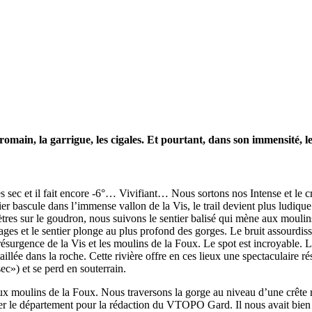
ain, la garrigue, les cigales. Et pourtant, dans son immensité, le 
rès sec et il fait encore -6°… Vivifiant… Nous sortons nos Intense et le 
 bascule dans l’immense vallon de la Vis, le trail devient plus ludique
mètres sur le goudron, nous suivons le sentier balisé qui mène aux mouli
es et le sentier plonge au plus profond des gorges. Le bruit assourdissan
surgence de la Vis et les moulins de la Foux. Le spot est incroyable. L’ea
aillée dans la roche. Cette rivière offre en ces lieux une spectaculaire 
ec») et se perd en souterrain.
ux moulins de la Foux. Nous traversons la gorge au niveau d’une crête 
r le département pour la rédaction du VTOPO Gard. Il nous avait bien dit