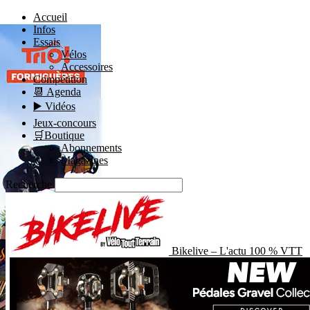
Accueil
Infos
Essais
Vélos
Accessoires
Compétition
📆 Agenda
▶️ Vidéos
Jeux-concours
🛒Boutique
Abonnements
Magazines
Recherche
Bikelive – L'actu 100 % VTT