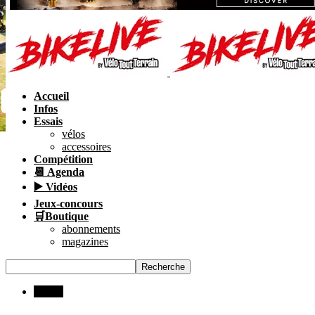
Accueil
Infos
Essais
vélos
accessoires
Compétition
📆 Agenda
▶️ Vidéos
Jeux-concours
🛒Boutique
abonnements
magazines
Rando