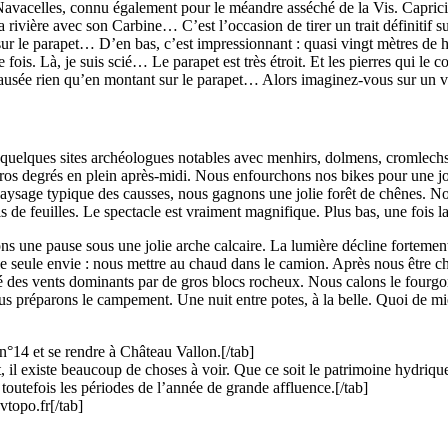
Navacelles, connu également pour le méandre asséché de la Vis. Capricieus
la rivière avec son Carbine… C’est l’occasion de tirer un trait définitif s
sur le parapet… D’en bas, c’est impressionnant : quasi vingt mètres d
de fois. Là, je suis scié… Le parapet est très étroit. Et les pierres qui 
nausée rien qu’en montant sur le parapet… Alors imaginez-vous sur un 
 quelques sites archéologues notables avec menhirs, dolmens, cromlechs 
éros degrés en plein après-midi. Nous enfourchons nos bikes pour une jo
n paysage typique des causses, nous gagnons une jolie forêt de chênes. N
pis de feuilles. Le spectacle est vraiment magnifique. Plus bas, une fois
uons une pause sous une jolie arche calcaire. La lumière décline fortemen
e seule envie : nous mettre au chaud dans le camion. Après nous être ch
é des vents dominants par de gros blocs rocheux. Nous calons le fourgon 
us préparons le campement. Une nuit entre potes, à la belle. Quoi de m
°14 et se rendre à Château Vallon.[/tab]
il existe beaucoup de choses à voir. Que ce soit le patrimoine hydrique,
toutefois les périodes de l’année de grande affluence.[/tab]
po.fr[/tab]