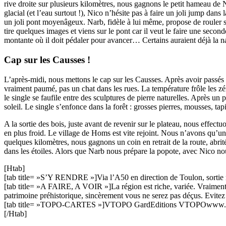
rive droite sur plusieurs kilomètres, nous gagnons le petit hameau de 
glacial (et l’eau surtout !), Nico n’hésite pas à faire un joli jump dans 
un joli pont moyenâgeux. Narb, fidèle à lui même, propose de rouler 
tire quelques images et viens sur le pont car il veut le faire une secon
montante où il doit pédaler pour avancer… Certains auraient déjà la 
Cap sur les Causses !
L’après-midi, nous mettons le cap sur les Causses. Après avoir passés
vraiment paumé, pas un chat dans les rues. La température frôle les z
le single se faufile entre des sculptures de pierre naturelles. Après u
soleil. Le single s’enfonce dans la forêt : grosses pierres, mousses, ta
A la sortie des bois, juste avant de revenir sur le plateau, nous effect
en plus froid. Le village de Homs est vite rejoint. Nous n’avons qu’un
quelques kilomètres, nous gagnons un coin en retrait de la route, abrit
dans les étoiles. Alors que Narb nous prépare la popote, avec Nico no
[Htab]
[tab title= »S’Y RENDRE »]Via l’A50 en direction de Toulon, sortie n
[tab title= »A FAIRE, A VOIR »]La région est riche, variée. Vraiment, 
patrimoine préhistorique, sincèrement vous ne serez pas déçus. Evitez 
[tab title= »TOPO-CARTES »]VTOPO GardEditions VTOPOwww.vto
[/Htab]