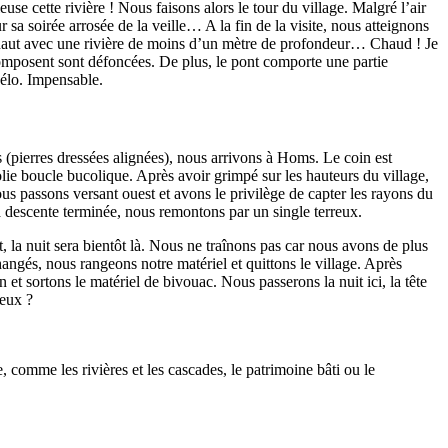
e cette rivière ! Nous faisons alors le tour du village. Malgré l’air
ur sa soirée arrosée de la veille… A la fin de la visite, nous atteignons
e haut avec une rivière de moins d’un mètre de profondeur… Chaud ! Je
le composent sont défoncées. De plus, le pont comporte une partie
vélo. Impensable.
(pierres dressées alignées), nous arrivons à Homs. Le coin est
lie boucle bucolique. Après avoir grimpé sur les hauteurs du village,
ous passons versant ouest et avons le privilège de capter les rayons du
 la descente terminée, nous remontons par un single terreux.
t, la nuit sera bientôt là. Nous ne traînons pas car nous avons de plus
angés, nous rangeons notre matériel et quittons le village. Après
et sortons le matériel de bivouac. Nous passerons la nuit ici, la tête
ieux ?
 comme les rivières et les cascades, le patrimoine bâti ou le