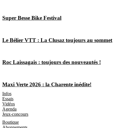
Super Besse Bike Festival
Le Bélier VTT : La Clusaz toujours au sommet
Roc Laissagais : toujours des nouveautés !
Maxi Verte 2026 : la Charente inédite!
Les Magazines
Infos
Essais
Vidéos
Agenda
Jeux-concours
Boutique
Boutique
Abonnements